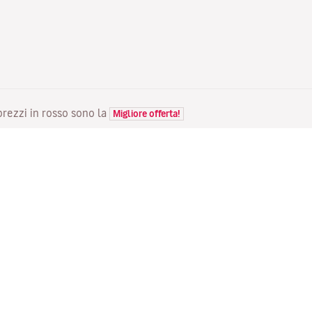
 prezzi in rosso sono la
Migliore offerta!
VOLI
LA TUA PRENOTAZIONE
S
Voli in offerta
Check-in online
Do