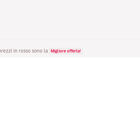
 prezzi in rosso sono la
Migliore offerta!
VOLI
LA TUA PRENOTAZIONE
S
Voli in offerta
Check-in online
Do