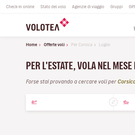
Check-in online
Stato del volo
Agenzie di viaggio
Gruppi
Gif
Home
Offerte voli
Per Corsica
Luglio
PER L'ESTATE, VOLA NEL MESE
Forse stai provando a cercare voli per
Corsic