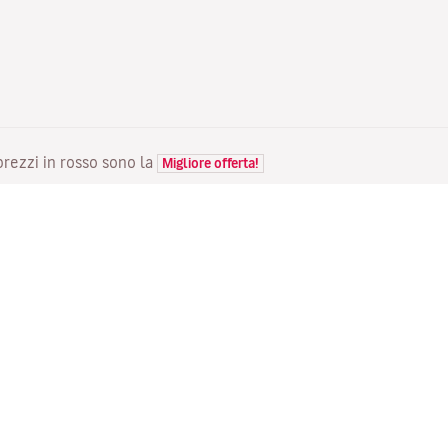
 prezzi in rosso sono la
Migliore offerta!
VOLI
LA TUA PRENOTAZIONE
S
Voli in offerta
Check-in online
Do