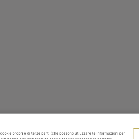
 cookie propri e di terze parti (che possono utilizzare le informazioni per
a sul nostro sito web tramite cookie tecnici necessari al corretto