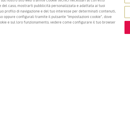
e del caso, mostrarti pubblicità personalizzata e adattata ai tuoi
l tuo profilo di navigazione e del tuo interesse per determinati contenuti,
so oppure configurali tramite il pulsante “Impostazioni cookie”, dove
 prezzi in rosso sono la
Migliore offerta!
cookie e sul loro funzionamento, vedere come configurare il tuo browser
VOLI
LA TUA PRENOTAZIONE
S
Voli in offerta
Check-in online
Do
Stato del tuo volo
Gestisci la tua prenotazione
Vo
Informazioni prima del viaggio
Invia di nuovo l'email di
Me
conferma
Viaggiare con la famiglia
Fl