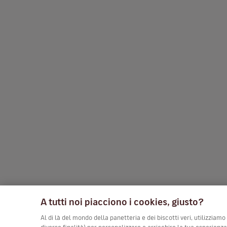
A tutti noi piacciono i cookies, giusto?
Al di là del mondo della panetteria e dei biscotti veri, utilizziamo
diverse finalità) per personalizzare e arricchire la tua esperienz