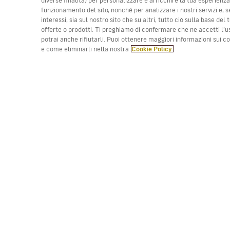
funzionamento del sito, nonché per analizzare i nostri servizi e, s
interessi, sia sul nostro sito che su altri, tutto ciò sulla base de
offerte o prodotti. Ti preghiamo di confermare che ne accetti l’u
(*) Prezzo per tratta, tasse incluse. Posti limitati. I
potrai anche rifiutarli. Puoi ottenere maggiori informazioni sui 
e come eliminarli nella nostra
Cookie Policy.
Lavora con noi