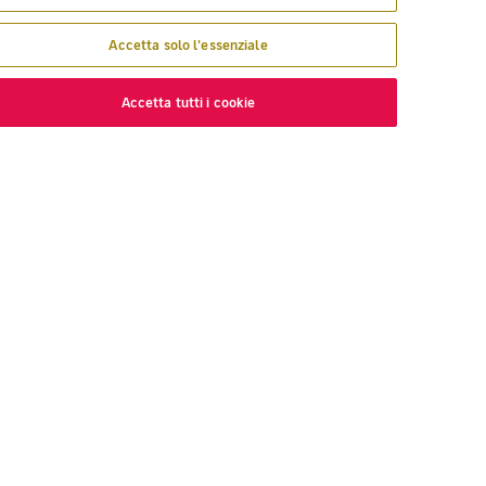
Accetta solo l'essenziale
Accetta tutti i cookie
COPRI
VOLOTEA
ve voliamo
Informazioni su Volotea
lare con Volotea
La vostra opinione
gavolotea
Premios y Reconocimientos
ex
Centro di assistenza