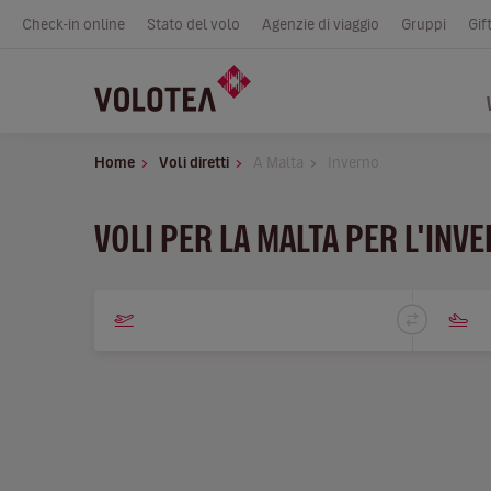
Check-in online
Stato del volo
Agenzie di viaggio
Gruppi
Gif
Home
Voli diretti
A Malta
Inverno
VOLI PER LA MALTA PER L'INV