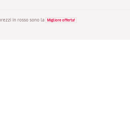
 prezzi in rosso sono la
Migliore offerta!
VOLI
LA TUA PRENOTAZIONE
S
Voli in offerta
Check-in online
Do
Stato del tuo volo
Gestisci la tua prenotazione
Vo
Informazioni prima del viaggio
Invia di nuovo l'email di
Me
conferma
Viaggiare con la famiglia
Fl