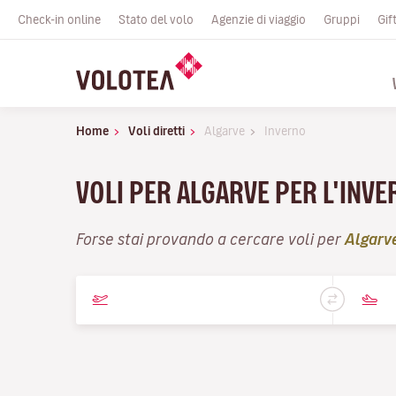
Check-in online
Stato del volo
Agenzie di viaggio
Gruppi
Gif
Home
Voli diretti
Algarve
Inverno
VOLI PER ALGARVE PER L'INV
Forse stai provando a cercare voli per
Algarv