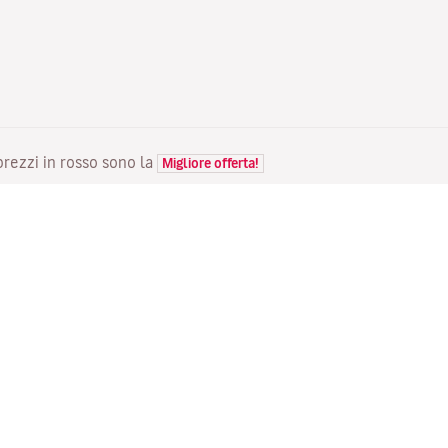
 prezzi in rosso sono la
Migliore offerta!
VOLI
LA TUA PRENOTAZIONE
S
Voli in offerta
Check-in online
Do