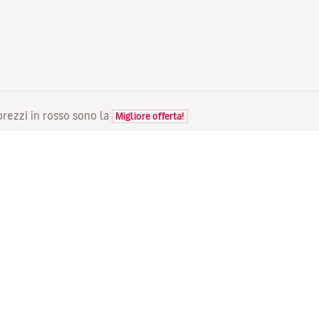
 prezzi in rosso sono la
Migliore offerta!
VOLI
LA TUA PRENOTAZIONE
S
Voli in offerta
Check-in online
Do