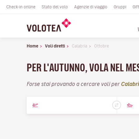
Check-in online
Stato del volo
Agenzie di viaggio
Gruppi
Gif
Home
Voli diretti
Calabria
Ottobre
PER L'AUTUNNO, VOLA NEL ME
Forse stai provando a cercare voli per
Calabr