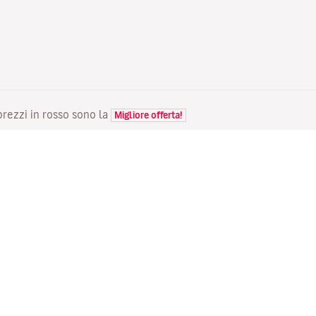
 prezzi in rosso sono la
Migliore offerta!
VOLI
LA TUA PRENOTAZIONE
S
Voli in offerta
Check-in online
Do