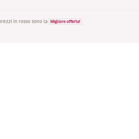
 prezzi in rosso sono la
Migliore offerta!
VOLI
LA TUA PRENOTAZIONE
S
Voli in offerta
Check-in online
Do
Stato del tuo volo
Gestisci la tua prenotazione
Vo
Informazioni prima del viaggio
Invia di nuovo l'email di
Me
conferma
Viaggiare con la famiglia
Fl