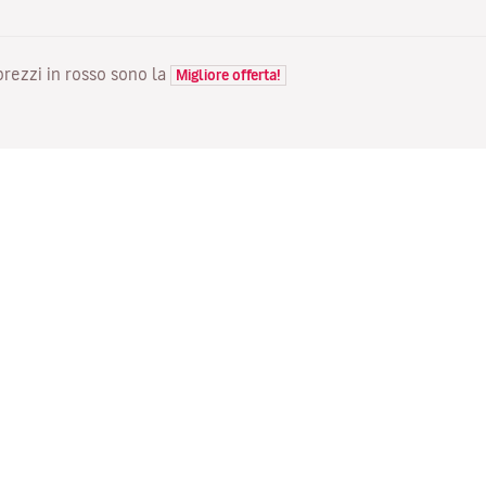
 prezzi in rosso sono la
Migliore offerta!
VOLI
LA TUA PRENOTAZIONE
S
Voli in offerta
Check-in online
Do
Stato del tuo volo
Gestisci la tua prenotazione
Vo
Informazioni prima del viaggio
Invia di nuovo l'email di
Me
conferma
Viaggiare con la famiglia
Fl