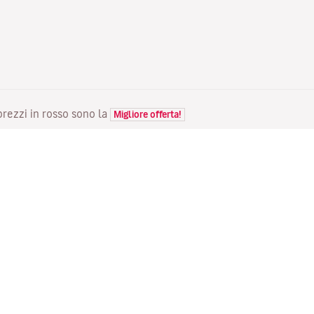
 prezzi in rosso sono la
Migliore offerta!
VOLI
LA TUA PRENOTAZIONE
S
Voli in offerta
Check-in online
Do