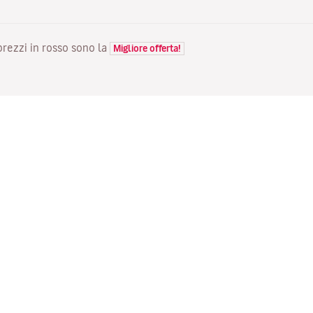
 prezzi in rosso sono la
Migliore offerta!
VOLI
LA TUA PRENOTAZIONE
S
Voli in offerta
Check-in online
Do
Stato del tuo volo
Gestisci la tua prenotazione
Vo
Informazioni prima del viaggio
Invia di nuovo l'email di
Me
conferma
Viaggiare con la famiglia
Fl