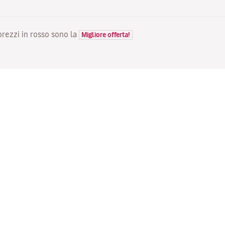
 prezzi in rosso sono la
Migliore offerta!
VOLI
LA TUA PRENOTAZIONE
S
Voli in offerta
Check-in online
Do
Stato del tuo volo
Gestisci la tua prenotazione
Vo
Informazioni prima del viaggio
Invia di nuovo l'email di
Me
conferma
Viaggiare con la famiglia
Fl