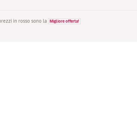
 prezzi in rosso sono la
Migliore offerta!
VOLI
LA TUA PRENOTAZIONE
S
Voli in offerta
Check-in online
Do
Stato del tuo volo
Gestisci la tua prenotazione
Vo
Informazioni prima del viaggio
Invia di nuovo l'email di
Me
conferma
Viaggiare con la famiglia
Fl