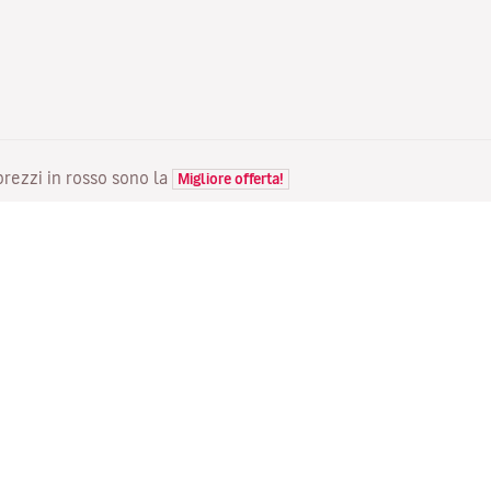
 prezzi in rosso sono la
Migliore offerta!
VOLI
LA TUA PRENOTAZIONE
S
Voli in offerta
Check-in online
Do