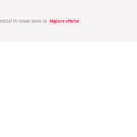
 prezzi in rosso sono la
Migliore offerta!
VOLI
LA TUA PRENOTAZIONE
S
Voli in offerta
Check-in online
Do
Stato del tuo volo
Gestisci la tua prenotazione
Vo
Informazioni prima del viaggio
Invia di nuovo l'email di
Me
conferma
Viaggiare con la famiglia
Fl