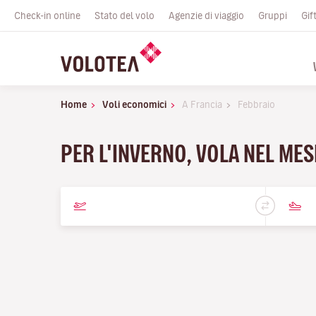
Check-in online
Stato del volo
Agenzie di viaggio
Gruppi
Gif
Home
Voli economici
A Francia
Febbraio
PER L'INVERNO, VOLA NEL MES