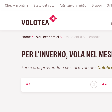
Check-in online
Stato del volo
Agenzie di viaggio
Gruppi
Gif
Home
Voli economici
Da Calabria
Febbraio
PER L'INVERNO, VOLA NEL MES
Forse stai provando a cercare voli per
Calabr