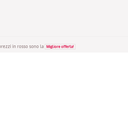
 prezzi in rosso sono la
Migliore offerta!
VOLI
LA TUA PRENOTAZIONE
S
Voli in offerta
Check-in online
Do