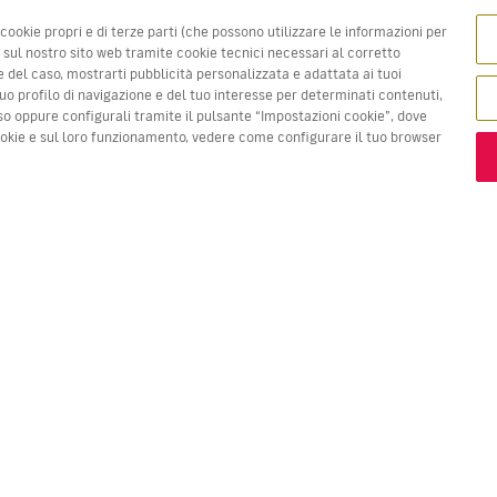
 cookie propri e di terze parti (che possono utilizzare le informazioni per
a sul nostro sito web tramite cookie tecnici necessari al corretto
e del caso, mostrarti pubblicità personalizzata e adattata ai tuoi
l tuo profilo di navigazione e del tuo interesse per determinati contenuti,
so oppure configurali tramite il pulsante “Impostazioni cookie”, dove
cookie e sul loro funzionamento, vedere come configurare il tuo browser
 prezzi in rosso sono la
Migliore offerta!
VOLI
LA TUA PRENOTAZIONE
S
Voli in offerta
Check-in online
Do