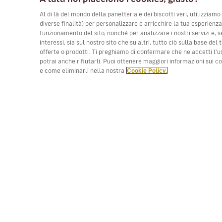
Al di là del mondo della panetteria e dei biscotti veri, utilizziamo
diverse finalità) per personalizzare e arricchire la tua esperienz
funzionamento del sito, nonché per analizzare i nostri servizi e, s
interessi, sia sul nostro sito che su altri, tutto ciò sulla base de
offerte o prodotti. Ti preghiamo di confermare che ne accetti l’u
potrai anche rifiutarli. Puoi ottenere maggiori informazioni sui 
e come eliminarli nella nostra
Cookie Policy.
(*) Prezzo per tratta, tasse incluse. Posti limitati. I