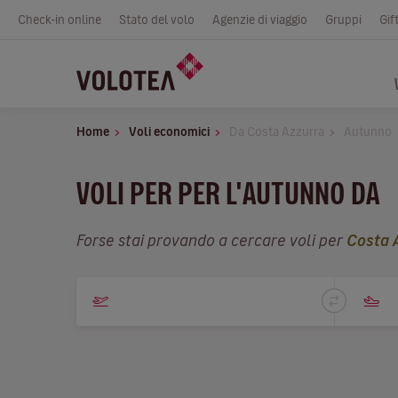
Check-in online
Stato del volo
Agenzie di viaggio
Gruppi
Gif
Home
Voli economici
Da Costa Azzurra
Autunno
VOLI PER PER L'AUTUNNO DA
Forse stai provando a cercare voli per
Costa 