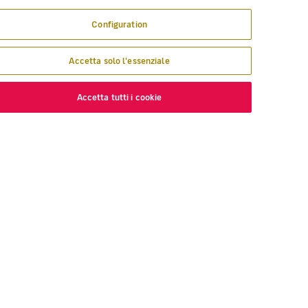
Configuration
Accetta solo l'essenziale
Accetta tutti i cookie
COPRI
VOLOTEA
ve voliamo
Informazioni su Volotea