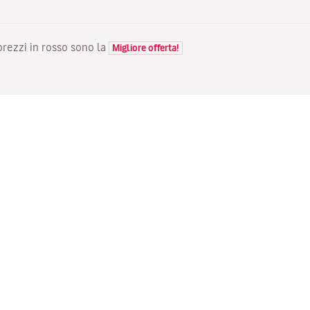
 prezzi in rosso sono la
Migliore offerta!
VOLI
LA TUA PRENOTAZIONE
S
Voli in offerta
Check-in online
Do
Stato del tuo volo
Gestisci la tua prenotazione
Vo
Informazioni prima del viaggio
Invia di nuovo l'email di
Me
conferma
Viaggiare con la famiglia
Fl