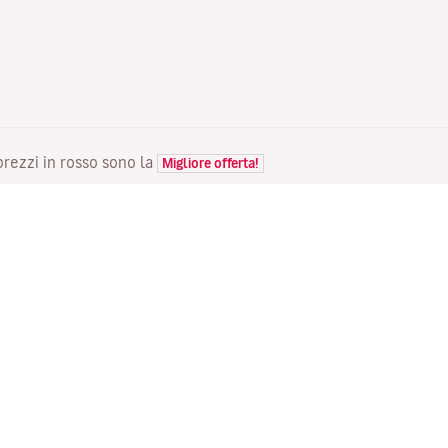
 prezzi in rosso sono la
Migliore offerta!
VOLI
LA TUA PRENOTAZIONE
S
Voli in offerta
Check-in online
Do