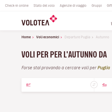
Check-in online
Stato del volo
Agenzie di viaggio
Gruppi
Gif
Home
Voli economici
Departure Puglia
Autunno
VOLI PER PER L'AUTUNNO DA
Forse stai provando a cercare voli per
Puglia