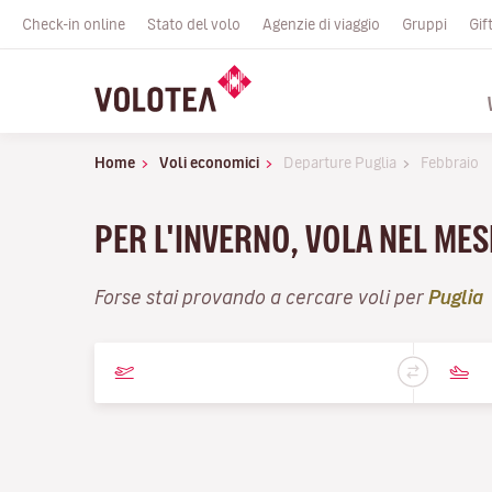
Check-in online
Stato del volo
Agenzie di viaggio
Gruppi
Gif
Home
Voli economici
Departure Puglia
Febbraio
PER L'INVERNO, VOLA NEL MES
Forse stai provando a cercare voli per
Puglia