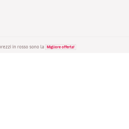
 prezzi in rosso sono la
Migliore offerta!
VOLI
LA TUA PRENOTAZIONE
S
Voli in offerta
Check-in online
Do