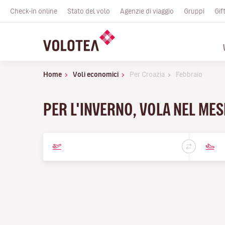
Check-in online
Stato del volo
Agenzie di viaggio
Gruppi
Gif
Home
Voli economici
Per Croazia
Febbraio
PER L'INVERNO, VOLA NEL MES