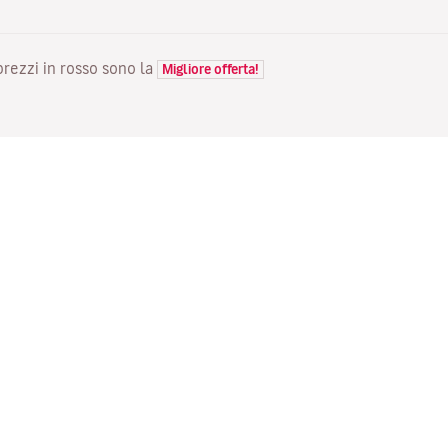
 prezzi in rosso sono la
Migliore offerta!
VOLI
LA TUA PRENOTAZIONE
S
Voli in offerta
Check-in online
Do
Stato del tuo volo
Gestisci la tua prenotazione
Vo
Informazioni prima del viaggio
Invia di nuovo l'email di
Me
conferma
Viaggiare con la famiglia
Fl