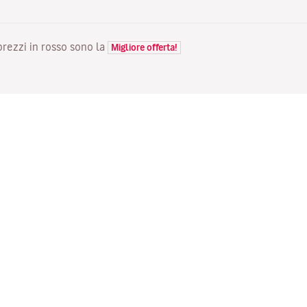
 prezzi in rosso sono la
Migliore offerta!
VOLI
LA TUA PRENOTAZIONE
S
Voli in offerta
Check-in online
Do
Stato del tuo volo
Gestisci la tua prenotazione
Vo
Informazioni prima del viaggio
Invia di nuovo l'email di
Me
conferma
Viaggiare con la famiglia
Fl