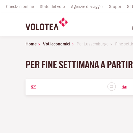
Check-in online
Stato del volo
Agenzie di viaggio
Gruppi
Gif
Home
Voli economici
Per Lussemburgo
Fine sett
PER FINE SETTIMANA A PARTIR