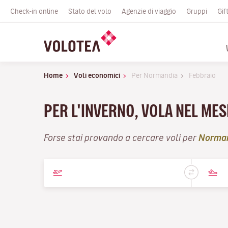
Check-in online
Stato del volo
Agenzie di viaggio
Gruppi
Gif
Home
Voli economici
Per Normandia
Febbraio
PER L'INVERNO, VOLA NEL MES
Forse stai provando a cercare voli per
Norma