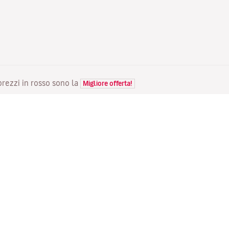
 prezzi in rosso sono la
Migliore offerta!
VOLI
LA TUA PRENOTAZIONE
S
Voli in offerta
Check-in online
Do