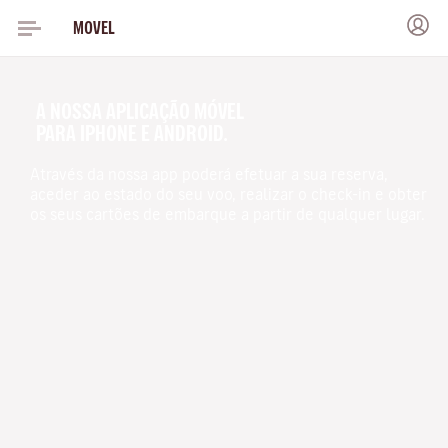
MOVEL
A NOSSA APLICAÇÃO MÓVEL
PARA IPHONE E ANDROID.
Através da nossa app poderá efetuar a sua reserva,
aceder ao estado do seu voo, realizar o check-in e obter
os seus cartões de embarque a partir de qualquer lugar.