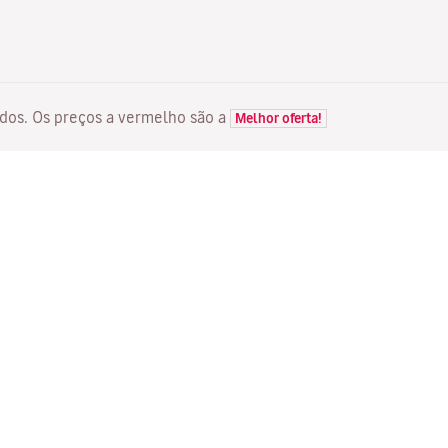
itados. Os preços a vermelho são a
Melhor oferta!
VOOS
SERVIÇOS
D
Ofertas de voos
Check-in em linha
Ma
Estado do seu voo
Gerir a sua reserva
Vo
Voos Diretos
Reenviar e-mail de
Me