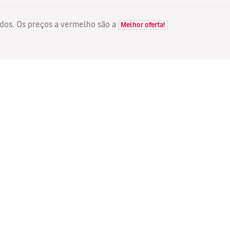
itados. Os preços a vermelho são a
Melhor oferta!
VOOS
SERVIÇOS
D
Ofertas de voos
Check-in em linha
Ma
Estado do seu voo
Gerir a sua reserva
Vo
Voos Diretos
Reenviar e-mail de
Me
confirmação
Fl
Agências de viagens
Me
Assentos mais espaçosos!