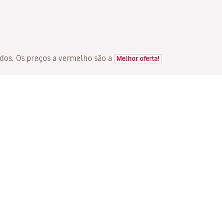
itados. Os preços a vermelho são a
Melhor oferta!
VOOS
SERVIÇOS
D
Ofertas de voos
Check-in em linha
Ma
Estado do seu voo
Gerir a sua reserva
Vo
Voos Diretos
Reenviar e-mail de
Me