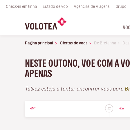
Check-in em linha
Estado de voo
Agências de Viagens
Grupo
VO
Pagina principal
Ofertas de voos
De Bretanha
Dez
NESTE OUTONO, VOE COM A VO
APENAS
Talvez esteja a tentar encontrar voos para
B