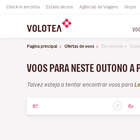
Check-in em linha
Estado de voo
Agências de Viagens
Grupo
VO
Pagina principal
Ofertas de voos
De Levante
Outo
VOOS PARA NESTE OUTONO A 
Talvez esteja a tentar encontrar voos para
L