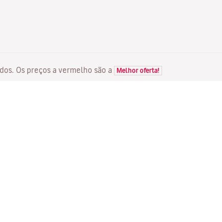
itados. Os preços a vermelho são a
Melhor oferta!
VOOS
SERVIÇOS
D
Ofertas de voos
Check-in em linha
Ma
Estado do seu voo
Gerir a sua reserva
Vo