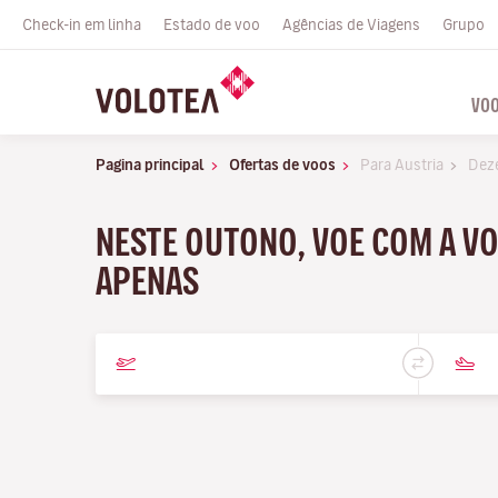
Check-in em linha
Estado de voo
Agências de Viagens
Grupo
VO
Pagina principal
Ofertas de voos
Para Austria
Dez
NESTE OUTONO, VOE COM A VO
APENAS