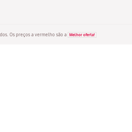
itados. Os preços a vermelho são a
Melhor oferta!
VOOS
SERVIÇOS
D
Ofertas de voos
Check-in em linha
Ma
Estado do seu voo
Gerir a sua reserva
Vo
Voos Diretos
Reenviar e-mail de
Me