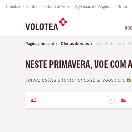
Check-in em linha
Estado de voo
Agências de Viagens
Grupo
VO
Pagina principal
Ofertas de voos
Para Bretanha
M
NESTE PRIMAVERA, VOE COM A
Talvez esteja a tentar encontrar voos para
B