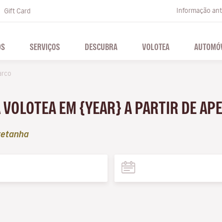
Informação ante
Gift Card
OS
SERVIÇOS
DESCUBRA
VOLOTEA
AUTOMÓV
arco
 VOLOTEA EM {YEAR} A PARTIR DE AP
retanha