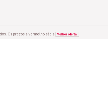
itados. Os preços a vermelho são a
Melhor oferta!
VOOS
SERVIÇOS
D
Ofertas de voos
Check-in em linha
Ma
Estado do seu voo
Gerir a sua reserva
Vo