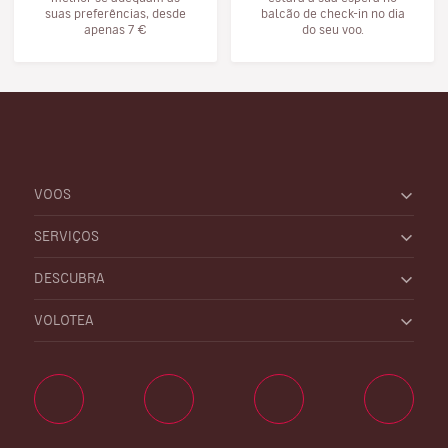
suas preferências, desde
balcão de check-in no dia
apenas 7 €
do seu voo.
VOOS
SERVIÇOS
DESCUBRA
VOLOTEA