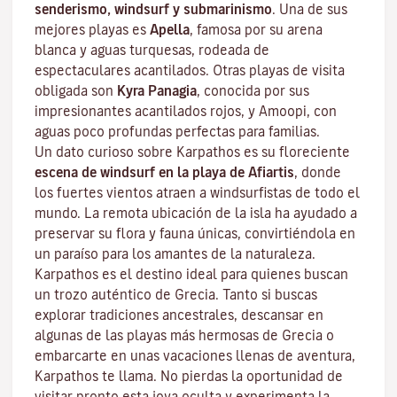
senderismo, windsurf y submarinismo
. Una de sus
mejores playas es
Apella
, famosa por su arena
blanca y aguas turquesas, rodeada de
espectaculares acantilados. Otras playas de visita
obligada son
Kyra Panagia
, conocida por sus
impresionantes acantilados rojos, y Amoopi, con
aguas poco profundas perfectas para familias.
Un dato curioso sobre Karpathos es su floreciente
escena de windsurf en la playa de Afiartis
, donde
los fuertes vientos atraen a windsurfistas de todo el
mundo. La remota ubicación de la isla ha ayudado a
preservar su flora y fauna únicas, convirtiéndola en
un paraíso para los amantes de la naturaleza.
Karpathos es el destino ideal para quienes buscan
un trozo auténtico de Grecia. Tanto si buscas
explorar tradiciones ancestrales, descansar en
algunas de las playas más hermosas de Grecia o
embarcarte en unas vacaciones llenas de aventura,
Karpathos te llama. No pierdas la oportunidad de
visitar pronto esta joya oculta y experimenta la