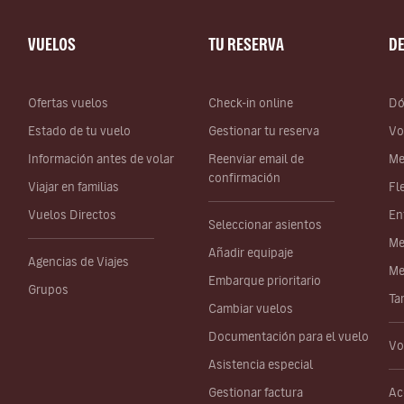
VUELOS
TU RESERVA
D
Ofertas vuelos
Check-in online
Dó
Estado de tu vuelo
Gestionar tu reserva
Vo
Información antes de volar
Reenviar email de
Me
confirmación
Viajar en familias
Fl
Vuelos Directos
En
Seleccionar asientos
Me
Añadir equipaje
Agencias de Viajes
Me
Embarque prioritario
Grupos
Ta
Cambiar vuelos
Documentación para el vuelo
Vo
Asistencia especial
Gestionar factura
Ac