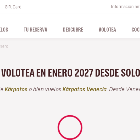
Información ant
Gift Card
ELOS
TU RESERVA
DESCUBRE
VOLOTEA
COC
nero
N VOLOTEA EN ENERO 2027 DESDE SOL
de
Kárpatos
o bien vuelos
Kárpatos Venecia
. Desde Vene