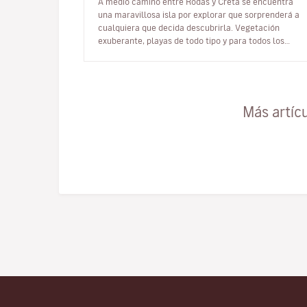
A medio camino entre Rodas y Creta se encuentra
una maravillosa isla por explorar que sorprenderá a
cualquiera que decida descubrirla. Vegetación
exuberante, playas de todo tipo y para todos los
gustos, ventosa, rocosa y alargada…
Más artíc