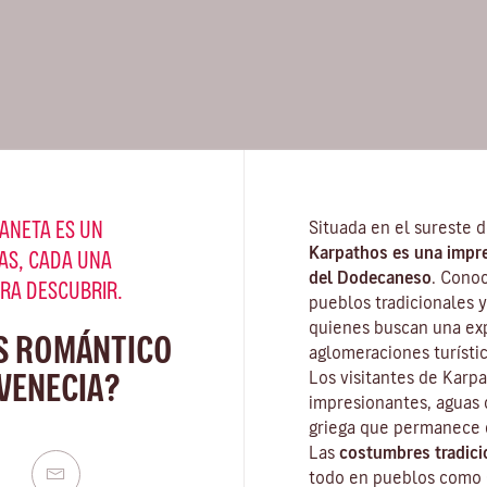
ANETA ES UN
Situada en el sureste d
Karpathos es una impres
AS, CADA UNA
del Dodecaneso
. Cono
ARA DESCUBRIR.
pueblos tradicionales y
quienes buscan una exp
S ROMÁNTICO
aglomeraciones turístic
VENECIA?
Los visitantes de Karp
impresionantes, aguas c
griega que permanece e
Las
costumbres tradici
todo en pueblos como