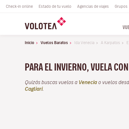
Check-in online
Estado de tu vuelo
Agencias de viajes
Grupos
VU
Inicio
Vuelos Baratos
Ida Venecia
A Karpatos
E
PARA EL INVIERNO, VUELA CO
Quizás buscas vuelos a
Venecia
o vuelos des
Cagliari
.