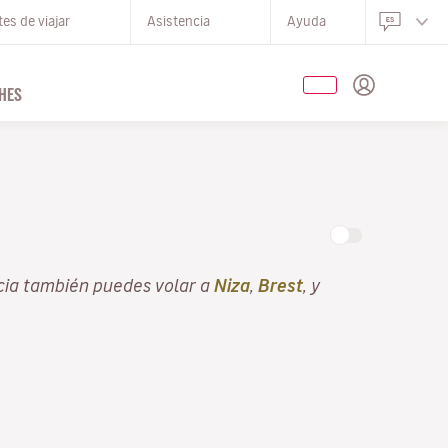
es de viajar
Asistencia
Ayuda
HES
O
cia también puedes volar a
Niza
,
Brest
, y