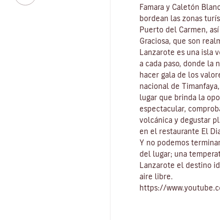
Famara
y
Caletón Blan
bordean las zonas turís
Puerto del Carmen
, as
Graciosa
, que son real
Lanzarote es una isla 
a cada paso, donde la 
hacer gala de los valo
nacional de Timanfaya
lugar que brinda la op
espectacular, comproba
volcánica y degustar pl
en el restaurante El Di
Y no podemos terminar
del lugar
; una tempera
Lanzarote el destino id
aire libre
.
https://www.youtube.