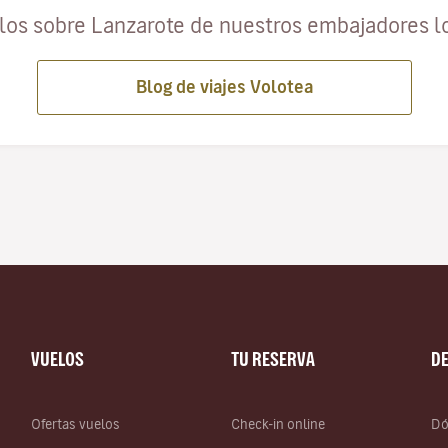
ulos sobre Lanzarote de nuestros embajadores l
Blog de viajes Volotea
VUELOS
TU RESERVA
D
Ofertas vuelos
Check-in online
Dó