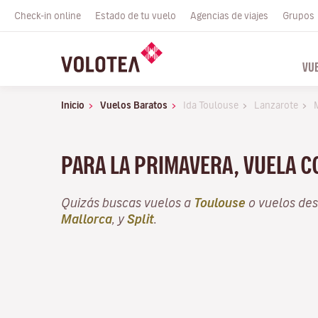
Check-in online
Estado de tu vuelo
Agencias de viajes
Grupos
VU
Inicio
Vuelos Baratos
Ida Toulouse
Lanzarote
PARA LA PRIMAVERA, VUELA 
Quizás buscas vuelos a
Toulouse
o vuelos de
Mallorca
, y
Split
.