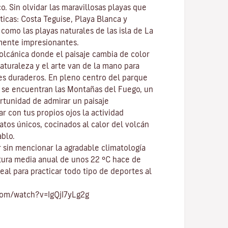
co
. Sin olvidar las maravillosas playas que
ticas:
Costa Teguise
,
Playa Blanca
y
í como las playas naturales de las isla de
La
mente impresionantes.
volcánica donde el paisaje cambia de color
naturaleza y el
arte
van de la mano para
res duraderos. En pleno centro del
parque
, se encuentran las
Montañas del Fuego
, un
ortunidad de admirar un paisaje
r con tus propios ojos la actividad
atos únicos, cocinados al calor del volcán
ablo.
 sin mencionar
la agradable climatología
tura media anual de unos 22 ºC hace de
eal para practicar todo tipo de
deportes al
com/watch?v=IgQjI7yLg2g