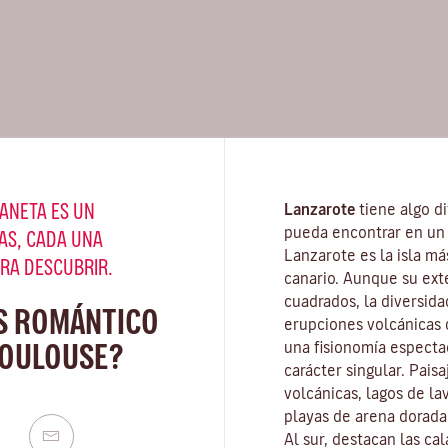
ANETA ES UN
Lanzarote
tiene algo di
pueda encontrar en un 
AS, CADA UNA
Lanzarote es la isla má
ARA DESCUBRIR.
canario. Aunque su ext
cuadrados, la diversida
S ROMÁNTICO
erupciones volcánicas d
TOULOUSE?
una fisionomía especta
carácter singular. Pais
volcánicas, lagos de la
playas
de arena dorada 
Al sur, destacan las ca