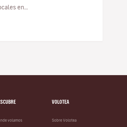
ocales en…
ESCUBRE
VOLOTEA
nde volamos
Sobre Volotea