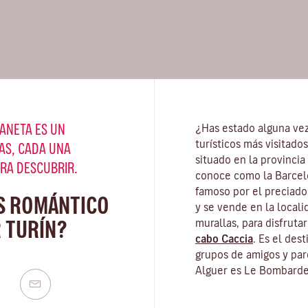
ANETA ES UN
¿Has estado alguna ve
turísticos más visitado
AS, CADA UNA
situado en la provincia
ARA DESCUBRIR.
conoce como la Barcel
famoso por el preciado 
S ROMÁNTICO
y se vende en la locali
 TURÍN?
murallas, para disfruta
cabo Caccia
. Es el des
grupos de amigos y par
Alguer es Le Bombarde,