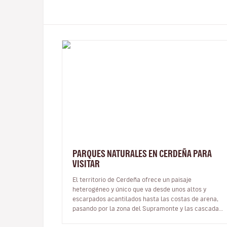
PARQUES NATURALES EN CERDEÑA PARA
VISITAR
El territorio de Cerdeña ofrece un paisaje
heterogéneo y único que va desde unos altos y
escarpados acantilados hasta las costas de arena,
pasando por la zona del Supramonte y las cascadas,
los bosquecillos y los bosques vírgenes…