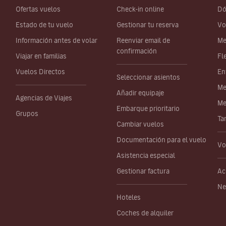
Ofertas vuelos
Check-in online
Dó
Estado de tu vuelo
Gestionar tu reserva
Vo
Información antes de volar
Reenviar email de
Me
confirmación
Viajar en familias
Fl
Vuelos Directos
En
Seleccionar asientos
Me
Añadir equipaje
Agencias de Viajes
Me
Embarque prioritario
Grupos
Ta
Cambiar vuelos
Documentación para el vuelo
Vo
Asistencia especial
Gestionar factura
Ac
Ne
Hoteles
Coches de alquiler