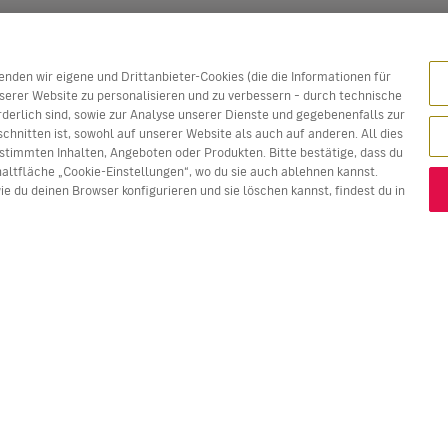
den wir eigene und Drittanbieter-Cookies (die die Informationen für
erer Website zu personalisieren und zu verbessern – durch technische
rderlich sind, sowie zur Analyse unserer Dienste und gegebenenfalls zur
chnitten ist, sowohl auf unserer Website als auch auf anderen. All dies
stimmten Inhalten, Angeboten oder Produkten. Bitte bestätige, dass du
haltfläche „Cookie-Einstellungen“, wo du sie auch ablehnen kannst.
e du deinen Browser konfigurieren und sie löschen kannst, findest du in
e Plätze. Die in Rot dargestellten Preise sind jeweils das
beste
FLÜGE
DIENSTLEISTUNGEN
E