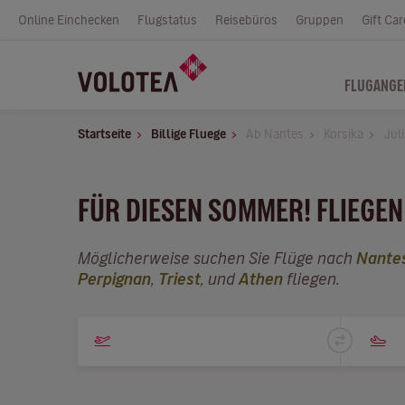
Online Einchecken
Flugstatus
Reisebüros
Gruppen
Gift Car
FLUGANGE
Startseite
Billige Fluege
Ab Nantes
Korsika
Juli
FÜR DIESEN SOMMER! FLIEGEN 
Möglicherweise suchen Sie Flüge nach
Nante
Perpignan
,
Triest
, und
Athen
fliegen.