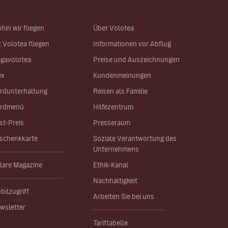
hin wir fliegen
Über Volotea
t Volotea fliegen
Informationen vor Abflug
gavolotea
Preise und Auszeichnungen
ex
Kundenmeinungen
rdunterhaltung
Reisen als Familie
rdmenü
Hilfezentrum
st-Preis
Presseraum
schenkkarte
Soziale Verantwortung des
Unternehmens
lare Magazine
Ethik-Kanal
Nachhaltigkeit
bilzugriff
Arbeiten Sie bei uns
wsletter
Tariftabelle