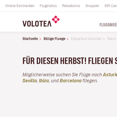
Online Einchecken
Flugstatus
Reisebüros
Gruppen
Gift Car
FLUGANGE
Startseite
Billige Fluege
Departure Asturien
Nach 
FÜR DIESEN HERBST! FLIEGEN 
Möglicherweise suchen Sie Flüge nach
Asturi
Sevilla
,
Ibiza
, und
Barcelona
fliegen.