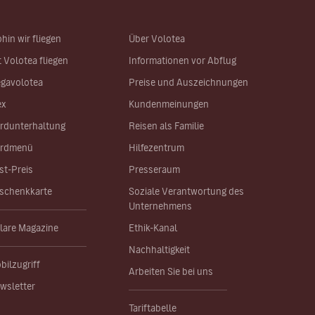
hin wir fliegen
Über Volotea
t Volotea fliegen
Informationen vor Abflug
gavolotea
Preise und Auszeichnungen
ex
Kundenmeinungen
rdunterhaltung
Reisen als Familie
rdmenü
Hilfezentrum
st-Preis
Presseraum
schenkkarte
Soziale Verantwortung des
Unternehmens
lare Magazine
Ethik-Kanal
Nachhaltigkeit
bilzugriff
Arbeiten Sie bei uns
wsletter
Tariftabelle