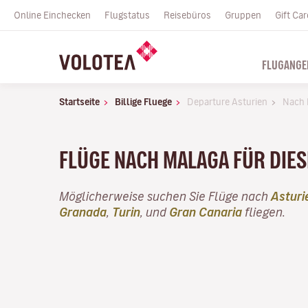
Online Einchecken
Flugstatus
Reisebüros
Gruppen
Gift Car
FLUGANGE
Startseite
Billige Fluege
Departure Asturien
Nach 
FLÜGE NACH MALAGA FÜR DIE
Möglicherweise suchen Sie Flüge nach
Asturi
Granada
,
Turin
, und
Gran Canaria
fliegen.