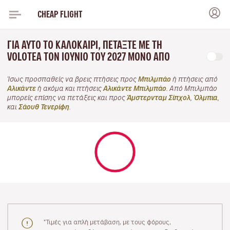
CHEAP FLIGHT
ΓΙΑ ΑΥΤΌ ΤΟ ΚΑΛΟΚΑΊΡΙ, ΠΕΤΆΞΤΕ ΜΕ ΤΗ
VOLOTEA ΤΟΝ ΙΟΎΝΙΟ ΤΟΥ 2027 ΜΌΝΟ ΑΠΌ
Ίσως προσπαθείς να βρεις πτήσεις προς
Μπιλμπάο
ή πτήσεις από
Αλικάντε
ή ακόμα και πτήσεις
Αλικάντε Μπιλμπάο
. Από Μπιλμπάο
μπορείς επίσης να πετάξεις και προς
Άμστερνταμ Σίπχολ
,
Όλμπια
,
και
Σάουθ Τενερίφη
.
"Τιμές για απλή μετάβαση, με τους φόρους,