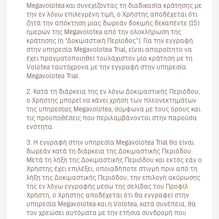
Megavolotea και συνεχίζοντας τη διαδικασία κράτησης με
την εν λόγω επιλεγμένη τιμή, ο Χρήστης αποδέχεται ότι
ζητά την απόκτηση μιας δωρεάν δοκιμής δεκαπέντε (15)
ημερών της Megavolotea από την ολοκλήρωση της
κράτησης (η “Δοκιμαστική Περίοδος”). Για την εγγραφή
στην υπηρεσία Megavolotea Trial, είναι απαραίτητο να
έχει πραγματοποιηθεί τουλάχιστον μία κράτηση με τη
Volotea ταυτόχρονα με την εγγραφή στην υπηρεσία
Megavolotea Trial.
2. Κατά τη διάρκεια της εν λόγω Δοκιμαστικής Περιόδου,
ο Χρήστης μπορεί να κάνει χρήση των πλεονεκτημάτων
της υπηρεσίας Megavolotea, σύμφωνα με τους όρους και
τις προϋποθέσεις που περιλαμβάνονται στην παρούσα
ενότητα.
3. Η εγγραφή στην υπηρεσία Megavolotea Trial θα είναι
δωρεάν κατά τη διάρκεια της Δοκιμαστικής Περιόδου.
Μετά τη λήξη της Δοκιμαστικής Περιόδου και εκτός εάν ο
Χρήστης έχει επιλέξει, οποιαδήποτε στιγμή πριν από τη
λήξη της Δοκιμαστικής Περιόδου, την επιλογή ακύρωσης
της εν λόγω εγγραφής μέσω της σελίδας του
Προφίλ
Χρήστη
, ο Χρήστης αποδέχεται ότι θα εγγραφεί στην
υπηρεσία Megavolotea και η Volotea, κατά συνέπεια, θα
τον χρεώσει αυτόματα με την ετήσια συνδρομή που