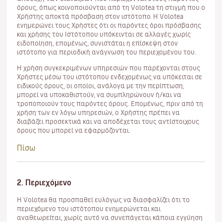
όρους, όπως κοινοποιούνται από τη Volotea τη στιγμή που ο
Χρήστης αποκτά πρόσβαση στον ιστότοπο. Η Volotea
ενημερώνει τους Χρήστες ότι οι παρόντες όροι πρόσβασης
και χρήσης του Ιστότοπου υπόκεινται σε αλλαγές χωρίς
ειδοποίηση, επομένως, συνιστάται η επίσκεψη στον
ιστότοπο για περιοδική ανάγνωση του περιεχομένου του.
Η χρήση συγκεκριμένων υπηρεσιών που παρέχονται στους
Χρήστες μέσω του ιστότοπου ενδεχομένως να υπόκειται σε
ειδικούς όρους, οι οποίοι, ανάλογα με την περίπτωση,
μπορεί να υποκαθιστούν, να συμπληρώνουν ή/και να
τροποποιούν τους παρόντες όρους. Επομένως, πριν από τη
χρήση των εν λόγω υπηρεσιών, ο Χρήστης πρέπει να
διαβάζει προσεκτικά και να αποδέχεται τους αντίστοιχους
όρους που μπορεί να εφαρμόζονται.
Πίσω
2. Περιεχόμενο
Η Volotea θα προσπαθεί ευλόγως να διασφαλίζει ότι το
περιεχόμενο του ιστότοπου ενημερώνεται και
αναθεωρείται, χωρίς αυτό να συνεπάγεται κάποια εγγύηση