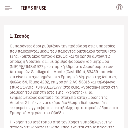
TERMS OF USE
1. Σκοπός
Οι παρόντες όροι ρυθμίζουν την πρόσβαση στις υπηρεσίες
που παρέχονται μέσω του παρόντος δικτυακού τόπου (στο
εξής: «δικτυακός τόπος») καθώς και τη χρήση αυτών, τις
οποίες η Volotea, S.L., με αριθμό φορολογικού μητρώου
(NIF)
*
B
*64841927
, με εταιρική έδρα στο Αεροδρόμιο των
Αστουριών, Santiago del Monte (Castrillón), 33459, Ισπανία
και είναι καταχωρημένη στο Εμπορικό Μητρώο της Asturias,
Φύλλο 64, Τόμος 4282, επιγραφή 2 AS-53816 και τηλέφωνο
επικοινωνίας: +34-931171777 (στο εξής: «Volotea») θέτει στη
διάθεση του χρήστη (στο εξής: «χρήστης»). Για
ενημερωτικούς σκοπούς, τα στοιχεία καταχώρισης της
Volotea, S.L. δεν είναι ακόμα διαθέσιμα δεδομένου ότι
εκκρεμεί η εγγραφή της μεταβολής της εταιρικής έδρας στο
Εμπορικό Μητρώο του Οβιέδο.
Η χρήση του ιστότοπου από τον Χρήστη υποδηλώνει την
αποδοχή των διατάξεων που περιέχονται στους παρόντες