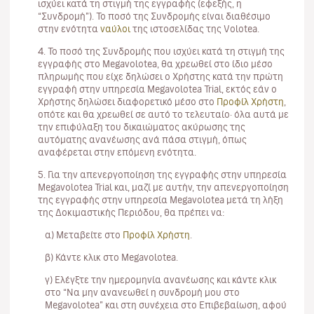
ισχύει κατά τη στιγμή της εγγραφής (εφεξής, η
“Συνδρομή”). Το ποσό της Συνδρομής είναι διαθέσιμο
στην ενότητα
ναύλοι
της ιστοσελίδας της Volotea.
4. Το ποσό της Συνδρομής που ισχύει κατά τη στιγμή της
εγγραφής στο Megavolotea, θα χρεωθεί στο ίδιο μέσο
πληρωμής που είχε δηλώσει ο Χρήστης κατά την πρώτη
εγγραφή στην υπηρεσία Megavolotea Trial, εκτός εάν ο
Χρήστης δηλώσει διαφορετικό μέσο στο
Προφίλ Χρήστη
,
οπότε και θα χρεωθεί σε αυτό το τελευταίο· όλα αυτά με
την επιφύλαξη του δικαιώματος ακύρωσης της
αυτόματης ανανέωσης ανά πάσα στιγμή, όπως
αναφέρεται στην επόμενη ενότητα.
5. Για την απενεργοποίηση της εγγραφής στην υπηρεσία
Megavolotea Trial και, μαζί με αυτήν, την απενεργοποίηση
της εγγραφής στην υπηρεσία Megavolotea μετά τη λήξη
της Δοκιμαστικής Περιόδου, θα πρέπει να:
α) Μεταβείτε στο
Προφίλ Χρήστη
.
β) Κάντε κλικ στο Megavolotea.
γ) Ελέγξτε την ημερομηνία ανανέωσης και κάντε κλικ
στο “Να μην ανανεωθεί η συνδρομή μου στο
Megavolotea” και στη συνέχεια στο Επιβεβαίωση, αφού