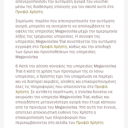
απενεργοποιήσει την αυτόματη αγορά του voucher,
μέσω της διαθέσιμης επιλογής για τον σκοπό αυτό στο
Προφίλ Χρήστη
.
Σημείωση: παρόλο που απενεργοποιείτε την αυτόματη
αγορά, μπορείτε να συνεχίσετε να απολαμβάνετε τα
οφέλη της υπηρεσίας Megavolotea μέχρι την ημερομηνία
λήξης της τρέχουσας υπηρεσίας. Η σύναψη της
υπηρεσίας Megavolotea Trial συνεπάγεται την αυτόματη
εγγραφή στο
Προφίλ Χρήστη
, καθώς και την αποδοχή
των όρων και προϋποθέσεων της υπηρεσίας
Megavolotea.
6. Κατά την αίτηση σύναψης της υπηρεσίας Megavolotea
Trial ή κατά τη χρήση των προνομίων της εν λόγω
υπηρεσίας, ο Χρήστης έχει την υποχρέωση να παρέχει
και να διατηρεί ακριβείς, αληθείς και επικαιροποιημένες
όλες τις πληροφορίες που απαιτούνται στο
Προφίλ
Χρήστη
. Σε αντίθετη περίπτωση, η Volotea δύναται να
ακυρώσει την υπηρεσία Megavolotea Trial, καθώς και
οποιαδήποτε μεταγενέστερη αγορά που έτυχε κάποιου
από τα προνόμια του Megavolotea. Υπό αυτή την έννοια,
αποτελεί αποκλειστική ευθύνη του Χρήστη η
επικαιροποίηση των πληροφοριών που
περιλαμβάνονται στη σελίδα του
Προφίλ Χρήστη
.