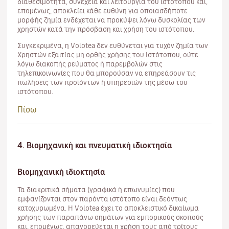
διαθεσιμότητα, συνέχεια και λειτουργία του ιστότοπου και,
επομένως, αποκλείει κάθε ευθύνη για οποιασδήποτε
μορφής ζημία ενδέχεται να προκύψει λόγω δυσκολίας των
χρηστών κατά την πρόσβαση και χρήση του ιστότοπου.
Συγκεκριμένα, η Volotea δεν ευθύνεται για τυχόν ζημία των
Χρηστών εξαιτίας μη ορθής χρήσης του Ιστότοπου, ούτε
λόγω διακοπής ρεύματος ή παρεμβολών στις
τηλεπικοινωνίες που θα μπορούσαν να επηρεάσουν τις
πωλήσεις των προϊόντων ή υπηρεσιών της μέσω του
ιστότοπου.
Πίσω
4. Βιομηχανική και πνευματική ιδιοκτησία
Βιομηχανική ιδιοκτησία
Τα διακριτικά σήματα (γραφικά ή επωνυμίες) που
εμφανίζονται στον παρόντα ιστότοπο είναι δεόντως
κατοχυρωμένα. Η Volotea έχει το αποκλειστικό δικαίωμα
χρήσης των παραπάνω σημάτων για εμπορικούς σκοπούς
και, επομένως, απαγορεύεται η χρήση τους από τρίτους