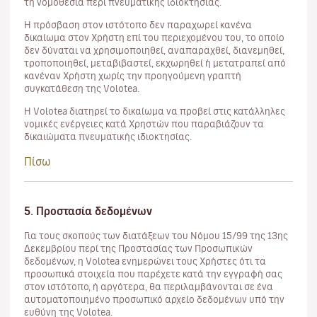
τη νομοθεσία περί πνευματικής ιδιοκτησίας.
Η πρόσβαση στον ιστότοπο δεν παραχωρεί κανένα
δικαίωμα στον Χρήστη επί του περιεχομένου του, το οποίο
δεν δύναται να χρησιμοποιηθεί, αναπαραχθεί, διανεμηθεί,
τροποποιηθεί, μεταβιβαστεί, εκχωρηθεί ή μετατραπεί από
κανέναν Χρήστη χωρίς την προηγούμενη γραπτή
συγκατάθεση της Volotea.
Η Volotea διατηρεί το δικαίωμα να προβεί στις κατάλληλες
νομικές ενέργειες κατά Χρηστών που παραβιάζουν τα
δικαιώματα πνευματικής ιδιοκτησίας.
Πίσω
5. Προστασία δεδομένων
Για τους σκοπούς των διατάξεων του Νόμου 15/99 της 13ης
Δεκεμβρίου περί της Προστασίας των Προσωπικών
δεδομένων, η Volotea ενημερώνει τους Χρήστες ότι τα
προσωπικά στοιχεία που παρέχετε κατά την εγγραφή σας
στον ιστότοπο, ή αργότερα, θα περιλαμβάνονται σε ένα
αυτοματοποιημένο προσωπικό αρχείο δεδομένων υπό την
ευθύνη της Volotea.