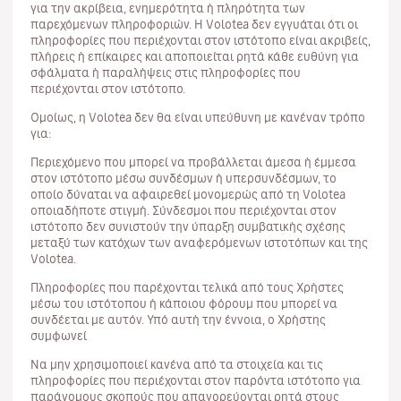
για την ακρίβεια, ενημερότητα ή πληρότητα των
παρεχόμενων πληροφοριών. Η Volotea δεν εγγυάται ότι οι
πληροφορίες που περιέχονται στον ιστότοπο είναι ακριβείς,
πλήρεις ή επίκαιρες και αποποιείται ρητά κάθε ευθύνη για
σφάλματα ή παραλήψεις στις πληροφορίες που
περιέχονται στον ιστότοπο.
Ομοίως, η Volotea δεν θα είναι υπεύθυνη με κανέναν τρόπο
για:
Περιεχόμενο που μπορεί να προβάλλεται άμεσα ή έμμεσα
στον ιστότοπο μέσω συνδέσμων ή υπερσυνδέσμων, το
οποίο δύναται να αφαιρεθεί μονομερώς από τη Volotea
οποιαδήποτε στιγμή. Σύνδεσμοι που περιέχονται στον
ιστότοπο δεν συνιστούν την ύπαρξη συμβατικής σχέσης
μεταξύ των κατόχων των αναφερόμενων ιστοτόπων και της
Volotea.
Πληροφορίες που παρέχονται τελικά από τους Χρήστες
μέσω του ιστότοπου ή κάποιου φόρουμ που μπορεί να
συνδέεται με αυτόν. Υπό αυτή την έννοια, ο Χρήστης
συμφωνεί
Να μην χρησιμοποιεί κανένα από τα στοιχεία και τις
πληροφορίες που περιέχονται στον παρόντα ιστότοπο για
παράνομους σκοπούς που απαγορεύονται ρητά στους