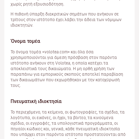
χωρίς ρητή εξουσιοδότηση.
Η πιθανή ύπαρξη διακριτικών σημάτων που ανήκουν σε
τρίτους στον ιστότοπο έχει λάβει την άδεια των νόμιμων
ιδιοκτητών.
Όνομα τομέα
Το όνομα τομέα «volotea.com» και όλα όσα
χρησιμοποιούνται για άμεση πρόσβαση στον παρόντα
ιστότοπο ανήκουν στη Volotea, η οποία κατέχει τα
αποκλειστικά τους δικαιώματα. Η μη ορθή χρήση των
παραπάνω για εμπορικούς σκοπούς αποτελεί παραβίαση
των δικαιωμάτων που εκχωρήθηκαν με την κατοχύρωσή
τους.
Πνευματική ιδιοκτησία
Το περιεχόμενο, τα κείμενα, οι φωτογραφίες, τα σχέδια, τα
λογότυπα, οι εικόνες, οι ήχοι, τα βίντεο, τα κινούμενα
σχέδια, οι εγγραφές, τα υπολογιστικά προγράμματα, οι
πηγαίοι κώδικες και, γενικά, κάθε πνευματική ιδιοκτησία
που υπάρχει στον παρόντα ιστότοπο προστατεύονται από