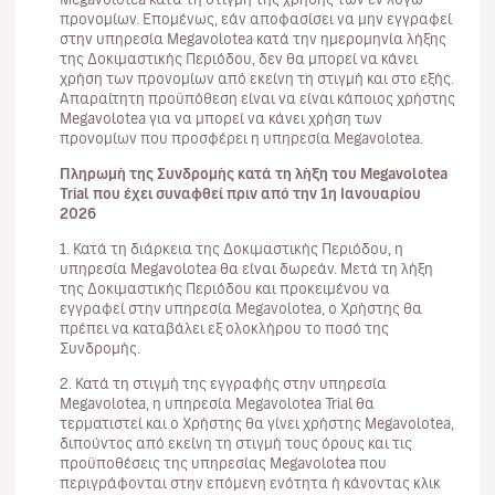
προνομίων. Επομένως, εάν αποφασίσει να μην εγγραφεί
στην υπηρεσία Megavolotea κατά την ημερομηνία λήξης
της Δοκιμαστικής Περιόδου, δεν θα μπορεί να κάνει
χρήση των προνομίων από εκείνη τη στιγμή και στο εξής.
Απαραίτητη προϋπόθεση είναι να είναι κάποιος χρήστης
Megavolotea για να μπορεί να κάνει χρήση των
προνομίων που προσφέρει η υπηρεσία Megavolotea.
Πληρωμή της Συνδρομής κατά τη λήξη του Megavolotea
Trial που έχει συναφθεί πριν από την 1η Ιανουαρίου
2026
1. Κατά τη διάρκεια της Δοκιμαστικής Περιόδου, η
υπηρεσία Megavolotea θα είναι δωρεάν. Μετά τη λήξη
της Δοκιμαστικής Περιόδου και προκειμένου να
εγγραφεί στην υπηρεσία Megavolotea, ο Χρήστης θα
πρέπει να καταβάλει εξ ολοκλήρου το ποσό της
Συνδρομής.
2. Κατά τη στιγμή της εγγραφής στην υπηρεσία
Megavolotea, η υπηρεσία Megavolotea Trial θα
τερματιστεί και ο Χρήστης θα γίνει χρήστης Megavolotea,
διπούντος από εκείνη τη στιγμή τους όρους και τις
προϋποθέσεις της υπηρεσίας Megavolotea που
περιγράφονται στην επόμενη ενότητα ή κάνοντας κλικ