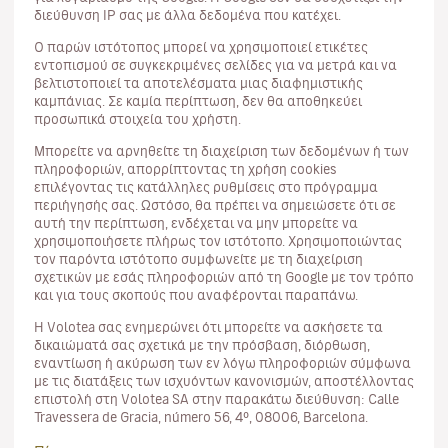
διεύθυνση ΙΡ σας με άλλα δεδομένα που κατέχει.
Ο παρών ιστότοπος μπορεί να χρησιμοποιεί ετικέτες
εντοπισμού σε συγκεκριμένες σελίδες για να μετρά και να
βελτιστοποιεί τα αποτελέσματα μιας διαφημιστικής
καμπάνιας. Σε καμία περίπτωση, δεν θα αποθηκεύει
προσωπικά στοιχεία του χρήστη.
Μπορείτε να αρνηθείτε τη διαχείριση των δεδομένων ή των
πληροφοριών, απορρίπτοντας τη χρήση cookies
επιλέγοντας τις κατάλληλες ρυθμίσεις στο πρόγραμμα
περιήγησής σας. Ωστόσο, θα πρέπει να σημειώσετε ότι σε
αυτή την περίπτωση, ενδέχεται να μην μπορείτε να
χρησιμοποιήσετε πλήρως τον ιστότοπο. Χρησιμοποιώντας
τον παρόντα ιστότοπο συμφωνείτε με τη διαχείριση
σχετικών με εσάς πληροφοριών από τη Google με τον τρόπο
και για τους σκοπούς που αναφέρονται παραπάνω.
Η Volotea σας ενημερώνει ότι μπορείτε να ασκήσετε τα
δικαιώματά σας σχετικά με την πρόσβαση, διόρθωση,
εναντίωση ή ακύρωση των εν λόγω πληροφοριών σύμφωνα
με τις διατάξεις των ισχυόντων κανονισμών, αποστέλλοντας
επιστολή στη Volotea SA στην παρακάτω διεύθυνση: Calle
Travessera de Gracia, número 56, 4º, 08006, Barcelona.