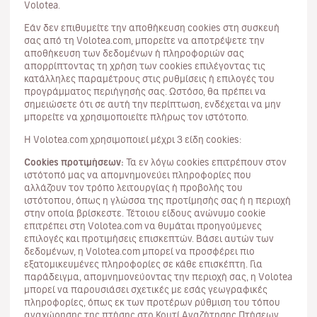
Volotea.
Εάν δεν επιθυμείτε την αποθήκευση cookies στη συσκευή
σας από τη Volotea.com, μπορείτε να αποτρέψετε την
αποθήκευση των δεδομένων ή πληροφοριών σας
απορρίπτοντας τη χρήση των cookies επιλέγοντας τις
κατάλληλες παραμέτρους στις ρυθμίσεις ή επιλογές του
προγράμματος περιήγησής σας. Ωστόσο, θα πρέπει να
σημειώσετε ότι σε αυτή την περίπτωση, ενδέχεται να μην
μπορείτε να χρησιμοποιείτε πλήρως τον ιστότοπο.
Η Volotea.com χρησιμοποιεί μέχρι 3 είδη cookies:
Cookies προτιμήσεων:
Τα εν λόγω cookies επιτρέπουν στον
ιστότοπό μας να απομνημονεύει πληροφορίες που
αλλάζουν τον τρόπο λειτουργίας ή προβολής του
ιστότοπου, όπως η γλώσσα της προτίμησής σας ή η περιοχή
στην οποία βρίσκεστε. Τέτοιου είδους ανώνυμο cookie
επιτρέπει στη Volotea.com να θυμάται προηγούμενες
επιλογές και προτιμήσεις επισκεπτών. Βάσει αυτών των
δεδομένων, η Volotea.com μπορεί να προσφέρει πιο
εξατομικευμένες πληροφορίες σε κάθε επισκέπτη. Για
παράδειγμα, απομνημονεύοντας την περιοχή σας, η Volotea
μπορεί να παρουσιάσει σχετικές με εσάς γεωγραφικές
πληροφορίες, όπως εκ των προτέρων ρύθμιση του τόπου
αναχώρησης της πτήσης στο Κουτί Αναζήτησης Πτήσεων.