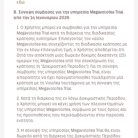
εδώ
.
Β. Σύναψη σύμβασης για την υπηρεσία Megavolotea Trial
από την 1η Ιανουαρίου 2026
1. Ο Χρήστης μπορεί να συμβληθεί για την υπηρεσία
Megavolotea Trial κατά τη διάρκεια της διαδικασίας
κράτησης εισιτηρίων. Επιλέγοντας τον ναύλο
Megavolotea και συνεχίζοντας τη διαδικασία κράτησης με
την εν λόγω επιλεγμένη τιμή, ο Χρήστης αποδέχεται ότι
ζητά την απόκτηση μιας δωρεάν δοκιμής δεκαπέντε (15)
ημερών της Megavolotea από την ολοκλήρωση της
κράτησης (η “Δοκιμαστική Περίοδος”). Για τη σύναψη
σύμβασης της υπηρεσίας Megavolotea Trial, είναι
απαραίτητο να έχει πραγματοποιηθεί τουλάχιστον μία
κράτηση με τη Volotea ταυτόχρονα με τη σύναψη της
υπηρεσίας Megavolotea Trial.
2. Κατά τη διάρκεια της εν λόγω Δοκιμαστικής Περιόδου,
ο Χρήστης μπορεί να κάνει χρήση των πλεονεκτημάτων
της υπηρεσίας Megavolotea, σύμφωνα με τους όρους και
τις προϋποθέσεις που περιλαμβάνονται στην παρούσα
ενότητα.
3. Η σύναψη της υπηρεσίας Megavolotea Trial θα είναι
δωρεάν κατά τη διάρκεια της Δοκιμαστικής Περιόδου.