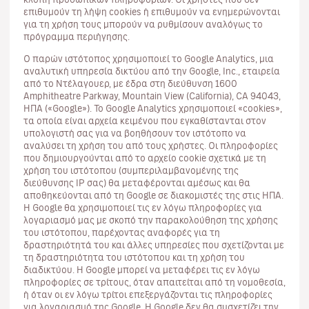
επιθυμούν τη λήψη cookies ή επιθυμούν να ενημερώνονται
για τη χρήση τους μπορούν να ρυθμίσουν αναλόγως το
πρόγραμμα περιήγησης.
Ο παρών ιστότοπος χρησιμοποιεί το Google Analytics, μια
αναλυτική υπηρεσία δικτύου από την Google, Inc., εταιρεία
από το Ντέλαγουερ, με έδρα στη διεύθυνση 1600
Amphitheatre Parkway, Mountain View (California), CA 94043,
ΗΠΑ («Google»). Το Google Analytics χρησιμοποιεί «cookies»,
τα οποία είναι αρχεία κειμένου που εγκαθίστανται στον
υπολογιστή σας για να βοηθήσουν τον ιστότοπο να
αναλύσει τη χρήση του από τους χρήστες. Οι πληροφορίες
που δημιουργούνται από το αρχείο cookie σχετικά με τη
χρήση του ιστότοπου (συμπεριλαμβανομένης της
διεύθυνσης ΙΡ σας) θα μεταφέρονται αμέσως και θα
αποθηκεύονται από τη Google σε διακομιστές της στις ΗΠΑ.
Η Google θα χρησιμοποιεί τις εν λόγω πληροφορίες για
λογαριασμό μας με σκοπό την παρακολούθηση της χρήσης
του ιστότοπου, παρέχοντας αναφορές για τη
δραστηριότητά του και άλλες υπηρεσίες που σχετίζονται με
τη δραστηριότητα του ιστότοπου και τη χρήση του
διαδικτύου. Η Google μπορεί να μεταφέρει τις εν λόγω
πληροφορίες σε τρίτους, όταν απαιτείται από τη νομοθεσία,
ή όταν οι εν λόγω τρίτοι επεξεργάζονται τις πληροφορίες
για λογαριασμό της Google. Η Google δεν θα συσχετίζει την