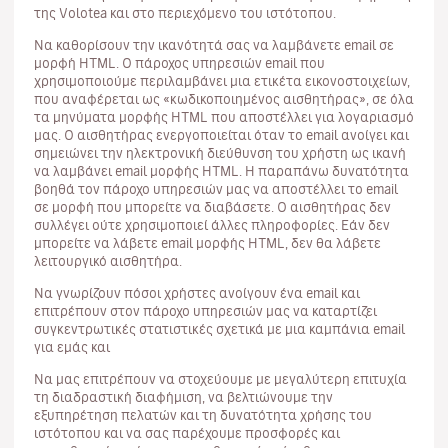
της Volotea και στο περιεχόμενο του ιστότοπου.
Να καθορίσουν την ικανότητά σας να λαμβάνετε email σε
μορφή HTML. Ο πάροχος υπηρεσιών email που
χρησιμοποιούμε περιλαμβάνει μια ετικέτα εικονοστοιχείων,
που αναφέρεται ως «κωδικοποιημένος αισθητήρας», σε όλα
τα μηνύματα μορφής HTML που αποστέλλει για λογαριασμό
μας. Ο αισθητήρας ενεργοποιείται όταν το email ανοίγει και
σημειώνει την ηλεκτρονική διεύθυνση του χρήστη ως ικανή
να λαμβάνει email μορφής HTML. Η παραπάνω δυνατότητα
βοηθά τον πάροχο υπηρεσιών μας να αποστέλλει το email
σε μορφή που μπορείτε να διαβάσετε. Ο αισθητήρας δεν
συλλέγει ούτε χρησιμοποιεί άλλες πληροφορίες. Εάν δεν
μπορείτε να λάβετε email μορφής HTML, δεν θα λάβετε
λειτουργικό αισθητήρα.
Να γνωρίζουν πόσοι χρήστες ανοίγουν ένα email και
επιτρέπουν στον πάροχο υπηρεσιών μας να καταρτίζει
συγκεντρωτικές στατιστικές σχετικά με μια καμπάνια email
για εμάς και
Να μας επιτρέπουν να στοχεύουμε με μεγαλύτερη επιτυχία
τη διαδραστική διαφήμιση, να βελτιώνουμε την
εξυπηρέτηση πελατών και τη δυνατότητα χρήσης του
ιστότοπου και να σας παρέχουμε προσφορές και