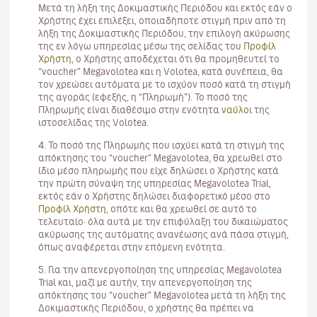
Μετά τη λήξη της Δοκιμαστικής Περιόδου και εκτός εάν ο
Χρήστης έχει επιλέξει, οποιαδήποτε στιγμή πριν από τη
λήξη της Δοκιμαστικής Περιόδου, την επιλογή ακύρωσης
της εν λόγω υπηρεσίας μέσω της σελίδας του
Προφίλ
Χρήστη
, ο Χρήστης αποδέχεται ότι θα προμηθευτεί το
“voucher” Megavolotea και η Volotea, κατά συνέπεια, θα
τον χρεώσει αυτόματα με το ισχύον ποσό κατά τη στιγμή
της αγοράς (εφεξής, η “Πληρωμή”). Το ποσό της
Πληρωμής είναι διαθέσιμο στην ενότητα
ναύλοι
της
ιστοσελίδας της Volotea.
4. Το ποσό της Πληρωμής που ισχύει κατά τη στιγμή της
απόκτησης του “voucher” Megavolotea, θα χρεωθεί στο
ίδιο μέσο πληρωμής που είχε δηλώσει ο Χρήστης κατά
την πρώτη σύναψη της υπηρεσίας Megavolotea Trial,
εκτός εάν ο Χρήστης δηλώσει διαφορετικό μέσο στο
Προφίλ Χρήστη
, οπότε και θα χρεωθεί σε αυτό το
τελευταίο· όλα αυτά με την επιφύλαξη του δικαιώματος
ακύρωσης της αυτόματης ανανέωσης ανά πάσα στιγμή,
όπως αναφέρεται στην επόμενη ενότητα.
5. Για την απενεργοποίηση της υπηρεσίας Megavolotea
Trial και, μαζί με αυτήν, την απενεργοποίηση της
απόκτησης του “voucher” Megavolotea μετά τη λήξη της
Δοκιμαστικής Περιόδου, ο χρήστης θα πρέπει να