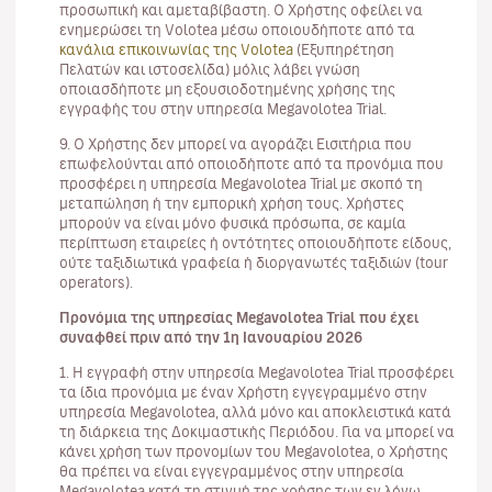
προσωπική και αμεταβίβαστη. Ο Χρήστης οφείλει να
ενημερώσει τη Volotea μέσω οποιουδήποτε από τα
κανάλια επικοινωνίας της Volotea
(Εξυπηρέτηση
Πελατών και ιστοσελίδα) μόλις λάβει γνώση
οποιασδήποτε μη εξουσιοδοτημένης χρήσης της
εγγραφής του στην υπηρεσία Megavolotea Trial.
9. Ο Χρήστης δεν μπορεί να αγοράζει Εισιτήρια που
επωφελούνται από οποιοδήποτε από τα προνόμια που
προσφέρει η υπηρεσία Megavolotea Trial με σκοπό τη
μεταπώληση ή την εμπορική χρήση τους. Χρήστες
μπορούν να είναι μόνο φυσικά πρόσωπα, σε καμία
περίπτωση εταιρείες ή οντότητες οποιουδήποτε είδους,
ούτε ταξιδιωτικά γραφεία ή διοργανωτές ταξιδιών (tour
operators).
Προνόμια της υπηρεσίας Megavolotea Trial που έχει
συναφθεί πριν από την 1η Ιανουαρίου 2026
1. Η εγγραφή στην υπηρεσία Megavolotea Trial προσφέρει
τα ίδια προνόμια με έναν Χρήστη εγγεγραμμένο στην
υπηρεσία Megavolotea, αλλά μόνο και αποκλειστικά κατά
τη διάρκεια της Δοκιμαστικής Περιόδου. Για να μπορεί να
κάνει χρήση των προνομίων του Megavolotea, ο Χρήστης
θα πρέπει να είναι εγγεγραμμένος στην υπηρεσία
Megavolotea κατά τη στιγμή της χρήσης των εν λόγω