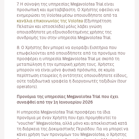
7. Η σύναψη της υπηρεσίας Megavolotea Trial είναι
προσωπική και αμεταβίβαστη. Ο Χρήστης οφείλει να
ενημερώσει τη Volotea μέσω οποιουδήποτε από τα
κανάλια επικοινωνίας της Volotea
(Εξυπηρέτηση
Πελατών και ιστοσελίδα) μόλις λάβει γνώση
οποιασδήποτε μη εξουσιοδοτημένης χρήσης της
συνδρομής του στην υπηρεσία Megavolotea Trial.
8. Ο Χρήστης δεν μπορεί να αγοράζει Εισιτήρια που
επωφελούνται από οποιοδήποτε από τα προνόμια που
προσφέρει η υπηρεσία Megavolotea Trial με σκοπό τη
μεταπώληση ή την εμπορική χρήση τους. Χρήστες
μπορούν να είναι μόνο φυσικά πρόσωπα, σε καμία
περίπτωση εταιρείες ή οντότητες οποιουδήποτε είδους,
ούτε ταξιδιωτικά γραφεία ή διοργανωτές ταξιδιών (tour
operators).
Προνόμια της υπηρεσίας Megavolotea Trial που έχει
συναφθεί από την 1η Ιανουαρίου 2026
Η υπηρεσία Megavolotea Trial προσφέρει τα ίδια
προνόμια με έναν Χρήστη που έχει προμηθευτεί το
“voucher” Megavolotea, αλλά μόνο και αποκλειστικά κατά
τη διάρκεια της Δοκιμαστικής Περιόδου. Για να μπορεί να
κάνει χρήση των προνομίων του Megavolotea, ο Χρήστης