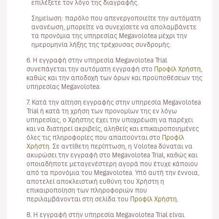
επιλέξετε τον λόγο της διαγραφής.
Σημείωση: παρόλο που απενεργοποιείτε την αυτόματη
ανανέωση, μπορείτε να συνεχίσετε να απολαμβάνετε
τα προνόμια της υπηρεσίας Megavolotea μέχρι την
ημερομηνία λήξης της τρέχουσας συνδρομής.
6. Η εγγραφή στην υπηρεσία Megavolotea Trial
συνεπάγεται την αυτόματη εγγραφή στο
Προφίλ Χρήστη
,
καθώς και την αποδοχή των όρων και προϋποθέσεων της
υπηρεσίας Megavolotea.
7. Κατά την αίτηση εγγραφής στην υπηρεσία Megavolotea
Trial ή κατά τη χρήση των προνομίων της εν λόγω
υπηρεσίας, ο Χρήστης έχει την υποχρέωση να παρέχει
και να διατηρεί ακριβείς, αληθείς και επικαιροποιημένες
όλες τις πληροφορίες που απαιτούνται στο
Προφίλ
Χρήστη
. Σε αντίθετη περίπτωση, η Volotea δύναται να
ακυρώσει την εγγραφή στο Megavolotea Trial, καθώς και
οποιαδήποτε μεταγενέστερη αγορά που έτυχε κάποιου
από τα προνόμια του Megavolotea. Υπό αυτή την έννοια,
αποτελεί αποκλειστική ευθύνη του Χρήστη η
επικαιροποίηση των πληροφοριών που
περιλαμβάνονται στη σελίδα του
Προφίλ Χρήστη
.
8. Η εγγραφή στην υπηρεσία Megavolotea Trial είναι