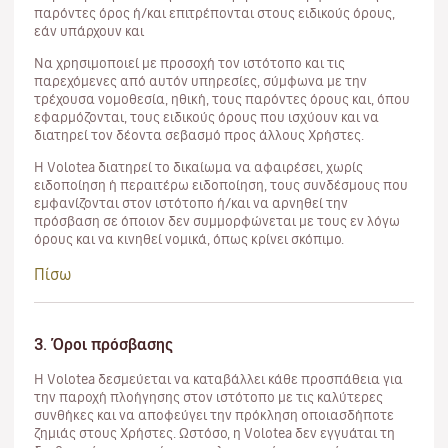
παρόντες όρος ή/και επιτρέπονται στους ειδικούς όρους,
εάν υπάρχουν και
Να χρησιμοποιεί με προσοχή τον ιστότοπο και τις
παρεχόμενες από αυτόν υπηρεσίες, σύμφωνα με την
τρέχουσα νομοθεσία, ηθική, τους παρόντες όρους και, όπου
εφαρμόζονται, τους ειδικούς όρους που ισχύουν και να
διατηρεί τον δέοντα σεβασμό προς άλλους Χρήστες.
Η Volotea διατηρεί το δικαίωμα να αφαιρέσει, χωρίς
ειδοποίηση ή περαιτέρω ειδοποίηση, τους συνδέσμους που
εμφανίζονται στον ιστότοπο ή/και να αρνηθεί την
πρόσβαση σε όποιον δεν συμμορφώνεται με τους εν λόγω
όρους και να κινηθεί νομικά, όπως κρίνει σκόπιμο.
Πίσω
3. Όροι πρόσβασης
Η Volotea δεσμεύεται να καταβάλλει κάθε προσπάθεια για
την παροχή πλοήγησης στον ιστότοπο με τις καλύτερες
συνθήκες και να αποφεύγει την πρόκληση οποιασδήποτε
ζημιάς στους Χρήστες. Ωστόσο, η Volotea δεν εγγυάται τη