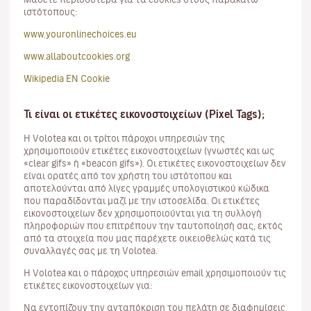
ιστότοπους:
www.youronlinechoices.eu
www.allaboutcookies.org
Wikipedia EN Cookie
Τι είναι οι ετικέτες εικονοστοιχείων (Pixel Tags);
Η Volotea και οι τρίτοι πάροχοι υπηρεσιών της
χρησιμοποιούν ετικέτες εικονοστοιχείων (γνωστές και ως
«clear gifs» ή «beacon gifs»). Οι ετικέτες εικονοστοιχείων δεν
είναι ορατές από τον χρήστη του ιστότοπου και
αποτελούνται από λίγες γραμμές υπολογιστικού κώδικα
που παραδίδονται μαζί με την ιστοσελίδα. Οι ετικέτες
εικονοστοιχείων δεν χρησιμοποιούνται για τη συλλογή
πληροφοριών που επιτρέπουν την ταυτοποίησή σας, εκτός
από τα στοιχεία που μας παρέχετε οικειοθελώς κατά τις
συναλλαγές σας με τη Volotea.
Η Volotea και ο πάροχος υπηρεσιών email χρησιμοποιούν τις
ετικέτες εικονοστοιχείων για:
Να εντοπίζουν την ανταπόκριση του πελάτη σε διαφημίσεις