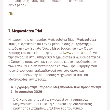
προωθητικές ενέργειες που θεωρούμε ότι θα σας
ενδιέφεραν.
Πίσω
7. Megavolotea Trial
Η παροχή της υπηρεσίας Megavolotea Trial (“
Megavolotea
Trial
”) εξαρτάται από την εκ μέρους σας (ο "
Χρήστης
")
αποδοχή των Γενικών Όρων Μεταφοράς και των Όρων
Χρήσης του ιστοτόπου της Volotea (
www.volotea.com
). Με
την εγγραφή στην υπηρεσία Megavolotea Trial, θεωρείται ότι
ο Χρήστης συμφωνεί με τους όρους και τις προϋποθέσεις
των Γενικών Όρων Μεταφοράς και των Όρων Χρήσης του
ιστοτόπου, συμπεριλαμβανομένων των όρων και
προϋποθέσεων της υπηρεσίας Megavolotea Trial και
Megavolotea, αντίστοιχα.
Α. Εγγραφή στην υπηρεσία Megavolotea Trial πριν από την
1η Ιανουαρίου 2026
1. Ο Χρήστης μπορεί να εγγραφεί στην υπηρεσία
Megavolotea Trial κατά τη διάρκεια της διαδικασίας
κράτησης εισιτηρίων. Επιλέγοντας τον ναύλο