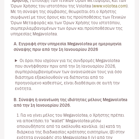
"
Χρήστης
") αποδοχή των Γενικών Όρων Μεταφοράς και των
Όρων Χρήσης του ιστοτόπου της Volotea (
www.volotea.com
).
Με τη σύναψη της σύμβασης, θεωρείται ότι ο Χρήστης
συμφωνεί με τους όρους και τις προϋποθέσεις των Γενικών
Όρων Μεταφοράς και των Όρων Χρήσης του ιστοτόπου,
συμπεριλαμβανομένων των όρων και προϋποθέσεων της
υπηρεσίας Megavolotea.
Α. Εγγραφή στην υπηρεσία Megavolotea με ημερομηνία
σύναψης πριν από την 1η Ιανουαρίου 2026
Οι όροι που ισχύουν για τις συνδρομές Megavolotea
που συνήφθησαν πριν από την 1η Ιανουαρίου 2026,
συμπεριλαμβανομένων των ανανεώσεών τους για όσο
διάστημα εξακολουθούν να διέπονται από το
προηγούμενο καθεστώς, είναι διαθέσιμοι σε αυτή την
ενότητα.
Β. Σύναψη ή ανανέωση της ιδιότητας μέλους Megavolotea
από την 1η Ιανουαρίου 2026.
1. Για να γίνει μέλος του Megavolotea, ο Χρήστης πρέπει
να αποκτήσει το “wallet” Megavolotea μέσω
οποιουδήποτε από τα ακόλουθα κανάλια: (α) κατά τη
διάρκεια της διαδικασίας κράτησης εισιτηρίων, (β) στην
ενότητα εγγραφής στο Megavolotea ή (γ) από την