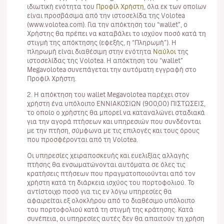
ιδιωτική ενότητα του
Προφίλ Χρήστη
, όλα εκ των οποίων
είναι προσβάσιμα από την ιστοσελίδα της Volotea
(www.volotea.com). Για την απόκτηση του “wallet”, ο
Χρήστης θα πρέπει να καταβάλει το ισχύον ποσό κατά τη
στιγμή της απόκτησης (εφεξής, η “Πληρωμή”). Η
πληρωμή είναι διαθέσιμη στην ενότητα
Ναύλοι
της
ιστοσελίδας της Volotea. Η απόκτηση του “wallet”
Megavolotea συνεπάγεται την αυτόματη εγγραφή στο
Προφίλ Χρήστη.
2. Η απόκτηση του wallet Megavolotea παρέχει στον
χρήστη ένα υπόλοιπο ΕΝΝΙΑΚΟΣΙΩΝ (900,00) ΠΙΣΤΩΣΕΙΣ,
το οποίο ο χρήστης θα μπορεί να καταναλώνει σταδιακά
για την αγορά πτήσεων και υπηρεσιών που συνδέονται
με την πτήση, σύμφωνα με τις επιλογές και τους όρους
που προσφέρονται από τη Volotea.
Οι υπηρεσίες χειραποσκευής και ευελιξίας αλλαγής
πτήσης θα ενσωματώνονται αυτόματα σε όλες τις
κρατήσεις πτήσεων που πραγματοποιούνται από τον
χρήστη κατά τη διάρκεια ισχύος του πορτοφολιού. Το
αντίστοιχο ποσό για τις εν λόγω υπηρεσίες θα
αφαιρείται εξ ολοκλήρου από το διαθέσιμο υπόλοιπο
του πορτοφολιού κατά τη στιγμή της κράτησης. Κατά
συνέπεια, οι υπηρεσίες αυτές δεν θα απαιτούν τη χρήση