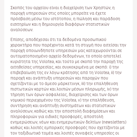
Σκοπός του αρχείου είναι η διαχείριση των Χρηστών, η
παροχή υπηρεσιών στις οποίες μπορείτε να έχετε
πρόσβαση μέσω του ιστότοπου, η πώληση και παράδοση
εισιτηρίων και η δημιουργία διαφόρων στατιστικών
αναλύσεων.
Επίσης, αποδέχεσαι ότι τα δεδομένα προσωπικού
χαρακτήρα που παρέχονται κατά τη στιγμή που αιτείσαι την
παροχή οποιωνδήποτε υπηρεσιών μας καταχωρούνται σε
αυτοματοποιημένο αρχείο δεδομένων, το οποίο αποτελεί
κυριότητα της Volotea, και τούτο με σκοπό την παροχή της
αιτηθείσας υπηρεσίας, και συγκεκριμένα με σκοπό: i) την
επιβεβαίωση της εν λόγω κράτησης από τη Volotea, ii) την
παροχή και ανάπτυξη υπηρεσιών και παροχών που
σχετίζονται με το άμεσο μάρκετινγκ, iii) την επαλήθευση
πιστωτικών καρτών και λοιπών μέσων πληρωμής, iv) την
τήρηση των όρων ασφαλείας, διαχείρισης και των όρων
νομικού περιεχομένου της Volotea, v) την επαλήθευση,
συντήρηση και ανάπτυξη συστημάτων και στατιστικών
αναλύσεων, καθώς και την αποστολή διαφημίσεων και
πληροφοριών για ειδικές προσφορές, αποστολή
ενημερώσεων, νέων και ενημερωτικών δελτίων (newsletters)
καθώς και λοιπές εμπορικές προσφορές που σχετίζονται με
τον ταξιδιωτικό τομέα και λοιπές συναφείς υπηρεσίες οι