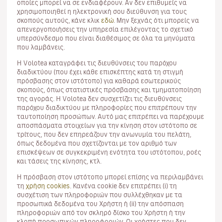
οποίες μπορεί να σε ενδιαφέρουν. Αν δεν επιθυμείς να
χρησιμοποιηθεί η ηλεκτρονική σου διεύθυνση για τους
σκοπούς αυτούς, κάνε κλικ
εδώ
. Μην ξεχνάς ότι μπορείς να
απενεργοποιήσεις την υπηρεσία επιλέγοντας το σχετικό
υπερσύνδεσμο που είναι διαθέσιμος σε όλα τα μηνύματα
που λαμβάνεις.
Η Volotea καταγράφει τις διευθύνσεις του παρόχου
διαδικτύου (που έχει κάθε επισκέπτης κατά τη στιγμή
πρόσβασης στον ιστότοπο) για καθαρά εσωτερικούς
σκοπούς, όπως στατιστικές πρόσβασης και τμηματοποίηση
της αγοράς. Η Volotea δεν συσχετίζει τις διευθύνσεις
παρόχου διαδικτύου με πληροφορίες που επιτρέπουν την
ταυτοποίηση προσώπων. Αυτό μας επιτρέπει να παρέχουμε
αποσπάσματα στοιχείων για την κίνηση στον ιστότοπο σε
τρίτους, που δεν επηρεάζουν την ανωνυμία του πελάτη,
όπως δεδομένα που σχετίζονται με τον αριθμό των
επισκέψεων σε συγκεκριμένη ενότητα του ιστότοπου, ροές
και τάσεις της κίνησης, κτλ.
Η πρόσβαση στον ιστότοπο μπορεί επίσης να περιλαμβάνει
τη
χρήση cookies
. Κανένα cookie δεν επιτρέπει (i) τη
συσχέτιση των πληροφοριών που συλλέχθηκαν με τα
προσωπικά δεδομένα του Χρήστη ή (ii) την απόσπαση
πληροφοριών από τον σκληρό δίσκο του Χρήστη ή την
κλοπή προσωπικών πληροφοριών. Οι χρήστες που δεν