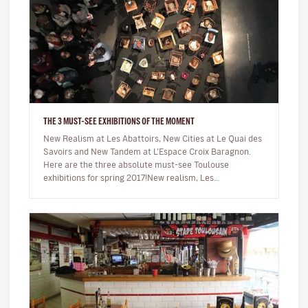
THE 3 MUST-SEE EXHIBITIONS OF THE MOMENT
New Realism at Les Abattoirs, New Cities at Le Quai des
Savoirs and New Tandem at L’Espace Croix Baragnon.
Here are the three absolute must-see Toulouse
exhibitions for spring 2017!New realism, Les
AbattoirsThis is undoubtedly one…