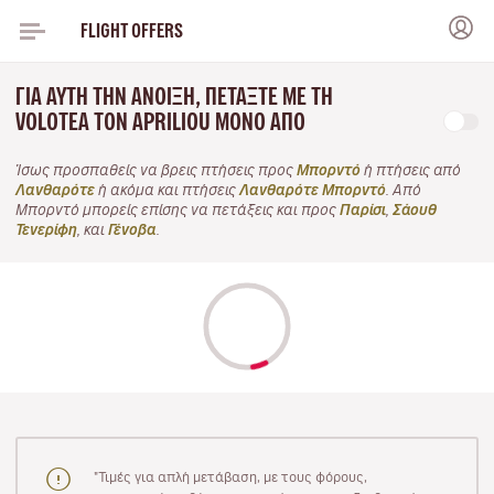
FLIGHT OFFERS
ΓΙΑ ΑΥΤΉ ΤΗΝ ΆΝΟΙΞΗ, ΠΕΤΆΞΤΕ ΜΕ ΤΗ
VOLOTEA ΤΟΝ APRILIOU ΜΌΝΟ ΑΠΌ
Ίσως προσπαθείς να βρεις πτήσεις προς
Μπορντό
ή πτήσεις από
Λανθαρότε
ή ακόμα και πτήσεις
Λανθαρότε Μπορντό
. Από
Μπορντό μπορείς επίσης να πετάξεις και προς
Παρίσι
,
Σάουθ
Τενερίφη
, και
Γένοβα
.
"Τιμές για απλή μετάβαση, με τους φόρους,