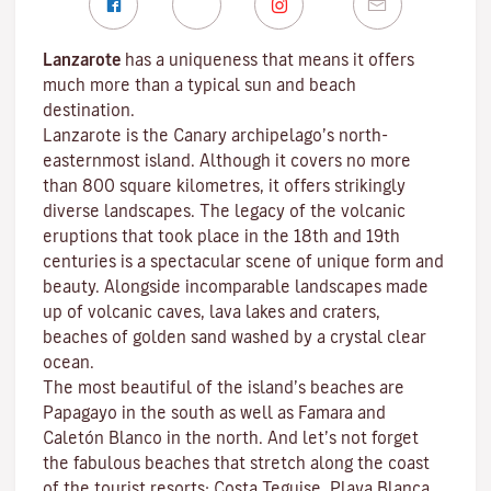
Lanzarote
has a uniqueness that means it offers
much more than a typical sun and beach
destination.
Lanzarote is the Canary archipelago’s north-
easternmost island. Although it covers no more
than 800 square kilometres, it offers strikingly
diverse landscapes. The legacy of the volcanic
eruptions that took place in the 18th and 19th
centuries is a spectacular scene of unique form and
beauty. Alongside incomparable landscapes made
up of volcanic caves, lava lakes and craters,
beaches
of golden sand washed by a crystal clear
ocean.
The most beautiful of the island’s beaches are
Papagayo
in the south as well as
Famara
and
Caletón Blanco
in the north. And let’s not forget
the fabulous beaches that stretch along the coast
of the tourist resorts:
Costa Teguise
,
Playa Blanca