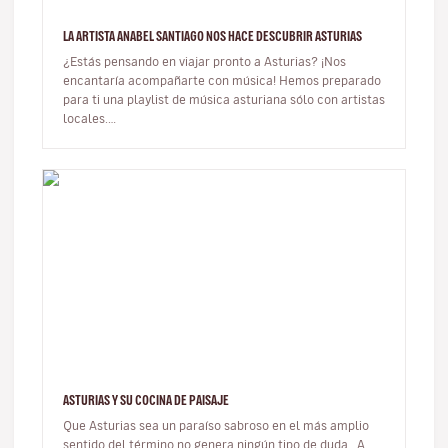
LA ARTISTA ANABEL SANTIAGO NOS HACE DESCUBRIR ASTURIAS
¿Estás pensando en viajar pronto a Asturias? ¡Nos
encantaría acompañarte con música! Hemos preparado
para ti una playlist de música asturiana sólo con artistas
locales.
https://open.spotify.com/playlist/3hMdoO7kIw9rY5T7NmDfDt…
ASTURIAS Y SU COCINA DE PAISAJE
Que Asturias sea un paraíso sabroso en el más amplio
sentido del término no genera ningún tipo de duda. A