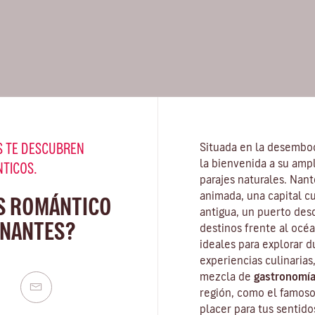
 TE DESCUBREN
Situada en la desembo
la bienvenida a su amp
NTICOS.
parajes naturales. Nan
animada, una capital c
S ROMÁNTICO
antigua, un puerto des
 NANTES?
destinos frente al océa
ideales para explorar d
experiencias culinarias,
mezcla de
gastronomía
región, como el famos
placer para tus sentido