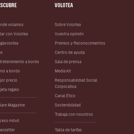
ESCUBRE
VOLOTEA
nde volamos
Sobre Volotea
lar con Volotea
Vuestra opinión
gavolotea
Premios y Reconocimientos
ex
Centro de ayuda
tretenimiento a bordo
Sala de prensa
nú a bordo
Media kit
jor precio
Responsabilidad Social
Corporativa
rjeta regalo
Canal Ético
lare Magazine
Sostenibilidad
Trabaja con nosotros
ceso móvil
wsletter
Tabla de tarifas