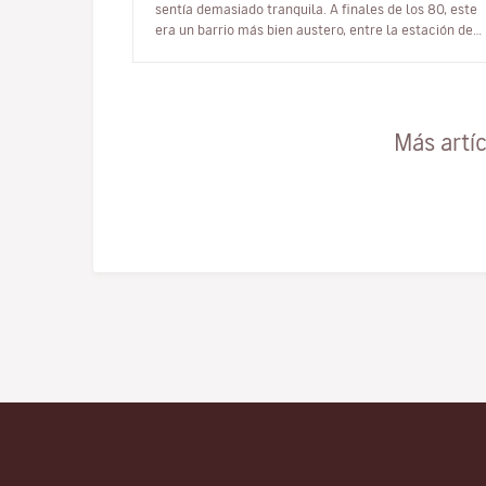
sentía demasiado tranquila. A finales de los 80, este
era un barrio más bien austero, entre la estación del
Sur y una de las últimas fábr…
Más artí