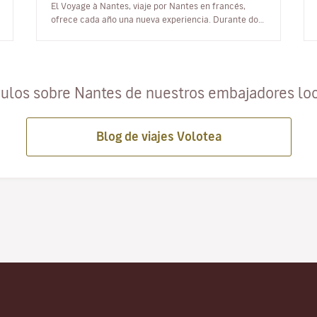
El Voyage à Nantes, viaje por Nantes en francés,
ofrece cada año una nueva experiencia. Durante dos
meses, el arte invade las…
culos sobre Nantes de nuestros embajadores lo
Blog de viajes Volotea