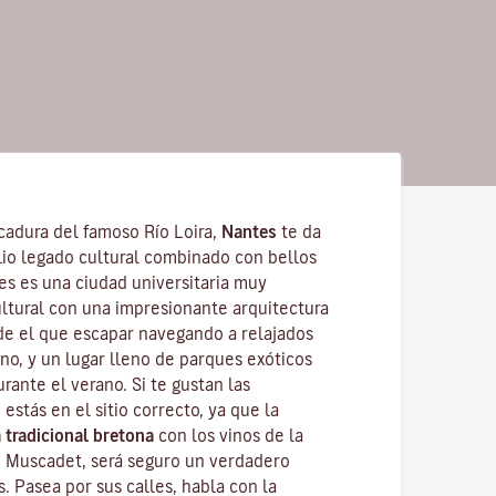
cadura del famoso
Río Loira
,
Nantes
te da
lio legado cultural combinado con bellos
tes es una
ciudad universitaria
muy
ultural con una impresionante arquitectura
de el que escapar navegando a relajados
no, y un lugar lleno de parques exóticos
urante el verano. Si te gustan las
 estás en el sitio correcto, ya que la
 tradicional bretona
con los vinos de la
o
Muscadet
, será seguro un verdadero
s. Pasea por sus calles, habla con la