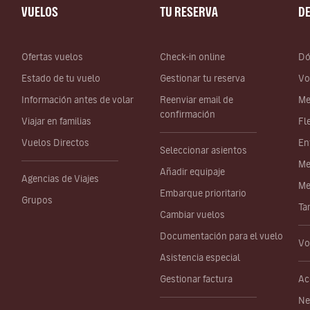
VUELOS
TU RESERVA
D
Ofertas vuelos
Check-in online
Dó
Estado de tu vuelo
Gestionar tu reserva
Vo
Información antes de volar
Reenviar email de
Me
confirmación
Viajar en familias
Fl
Vuelos Directos
En
Seleccionar asientos
Me
Añadir equipaje
Agencias de Viajes
Me
Embarque prioritario
Grupos
Ta
Cambiar vuelos
Documentación para el vuelo
Vo
Asistencia especial
Gestionar factura
Ac
Ne