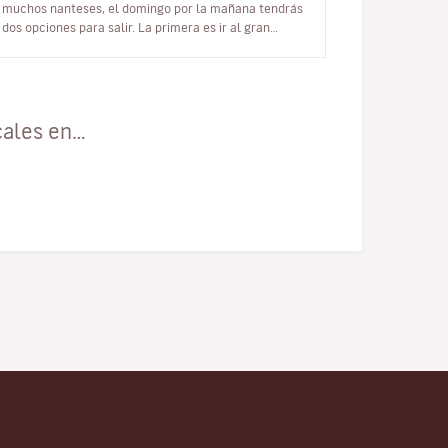
muchos nanteses, el domingo por la mañana tendrás
dos opciones para salir. La primera es ir al gran
mercado de Talensac. Me en…
cales en…