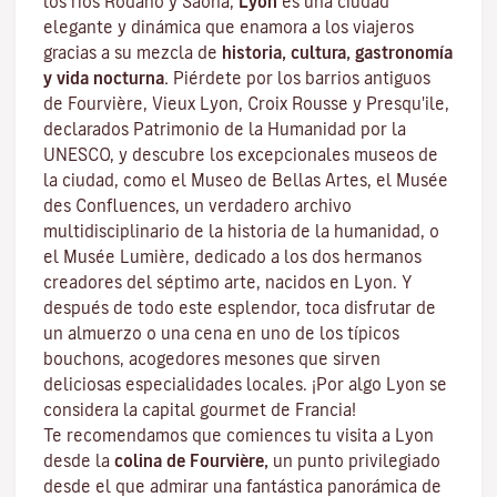
los ríos Ródano y Saona,
Lyon
es una ciudad
elegante y dinámica que enamora a los viajeros
gracias a su mezcla de
historia, cultura, gastronomía
y vida nocturna.
Piérdete por los barrios antiguos
de Fourvière, Vieux Lyon, Croix Rousse y Presqu'ile,
declarados Patrimonio de la Humanidad por la
UNESCO, y descubre los
excepcionales museos de
la ciudad
, como el Museo de Bellas Artes, el Musée
des Confluences, un verdadero archivo
multidisciplinario de la historia de la humanidad, o
el Musée Lumière, dedicado a los dos hermanos
creadores del séptimo arte, nacidos en Lyon. Y
después de todo este esplendor, toca disfrutar de
un almuerzo o una cena en uno de los típicos
bouchons
, acogedores mesones que sirven
deliciosas especialidades locales. ¡Por algo Lyon se
considera la capital
gourmet
de Francia!
Te recomendamos que comiences tu visita a Lyon
desde la
colina de Fourvière,
un punto privilegiado
desde el que admirar una fantástica panorámica de