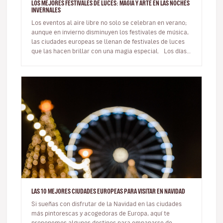
LOS MEJORES FESTIVALES DE LUCES: MAGIA Y ARTE EN LAS NOCHES
INVERNALES
Los eventos al aire libre no solo se celebran en verano;
aunque en invierno disminuyen los festivales de música,
las ciudades europeas se llenan de festivales de luces
que las hacen brillar con una magia especial. Los días
m…
LAS 10 MEJORES CIUDADES EUROPEAS PARA VISITAR EN NAVIDAD
Si sueñas con disfrutar de la Navidad en las ciudades
más pintorescas y acogedoras de Europa, aquí te
proponemos algunos destinos para empaparse de