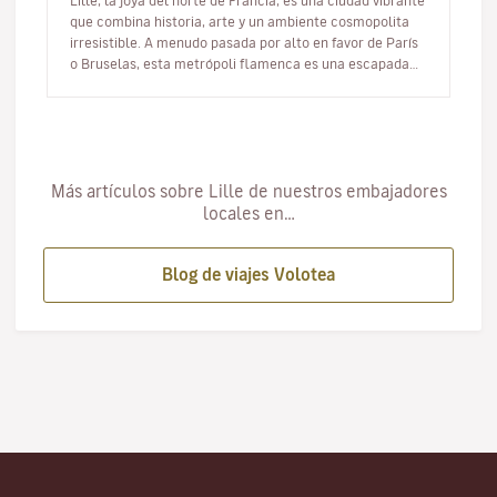
Lille, la joya del norte de Francia, es una ciudad vibrante
que combina historia, arte y un ambiente cosmopolita
irresistible. A menudo pasada por alto en favor de París
o Bruselas, esta metrópoli flamenca es una escapada
perfect…
Más artículos sobre Lille de nuestros embajadores
locales en…
Blog de viajes Volotea