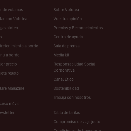
nde volamos
Sobre Volotea
lar con Volotea
Vuestra opinión
gavolotea
Premios y Reconocimientos
ex
Centro de ayuda
tretenimiento a bordo
Sala de prensa
nú a bordo
Media kit
jor precio
Responsabilidad Social
Corporativa
rjeta regalo
Canal Ético
lare Magazine
Sostenibilidad
Trabaja con nosotros
ceso móvil
wsletter
Tabla de tarifas
Compromiso de viaje justo
Condiciones de transporte