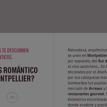
 TE DESCUBREN
Naturaleza, arquitectu
se unen en
Montpellier
NTICOS.
por supuesto, del
Sur d
el vino autóctono… En 
S ROMÁNTICO
decorados por el dise
NTPELLIER?
por sus callejuelas med
bombardea tus pupilas 
mercado de
Arceaux
y 
restaurantes gourmet
.
kilómetros encontrará
donde evadirte y practi