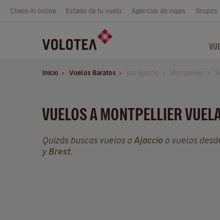
Check-in online
Estado de tu vuelo
Agencias de viajes
Grupos
VU
Inicio
Vuelos Baratos
Ida Ajaccio
Montpellier
S
VUELOS A MONTPELLIER VUEL
Quizás buscas vuelos a
Ajaccio
o vuelos des
y
Brest
.