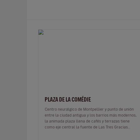
PLAZA DE LA COMÉDIE
Centro neurálgico de Montpellier y punto de unión
entre la ciudad antigua y los barrios más modernos,
la animada plaza llena de cafés y terrazas tiene
como eje central la fuente de Las Tres Gracias
(Aglae, Euphrosine y Thalie) del…