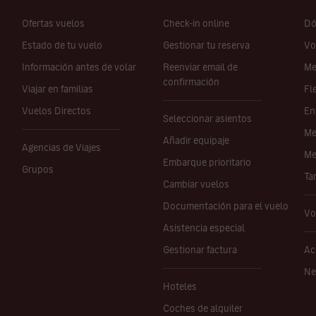
Ofertas vuelos
Check-in online
Dó
Estado de tu vuelo
Gestionar tu reserva
Vo
Información antes de volar
Reenviar email de
Me
confirmación
Viajar en familias
Fl
Vuelos Directos
En
Seleccionar asientos
Me
Añadir equipaje
Agencias de Viajes
Me
Embarque prioritario
Grupos
Ta
Cambiar vuelos
Documentación para el vuelo
Vo
Asistencia especial
Gestionar factura
Ac
Ne
Hoteles
Coches de alquiler