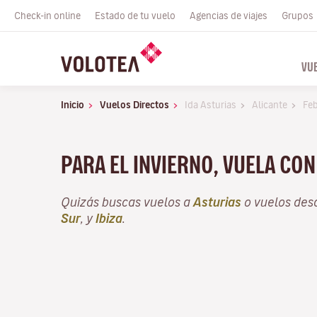
Check-in online
Estado de tu vuelo
Agencias de viajes
Grupos
VU
Inicio
Vuelos Directos
Ida Asturias
Alicante
Fe
PARA EL INVIERNO, VUELA CO
Quizás buscas vuelos a
Asturias
o vuelos de
Sur
, y
Ibiza
.