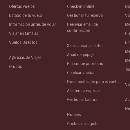
Ofertas vuelos
Check-in online
Dó
Estado de tu vuelo
Gestionar tu reserva
Vo
Información antes de volar
Reenviar email de
Me
confirmación
Viajar en familias
Fl
Vuelos Directos
En
Seleccionar asientos
Me
Añadir equipaje
Agencias de Viajes
Me
Embarque prioritario
Grupos
Ta
Cambiar vuelos
Documentación para el vuelo
Vo
Asistencia especial
Gestionar factura
Ac
Ne
Hoteles
Coches de alquiler