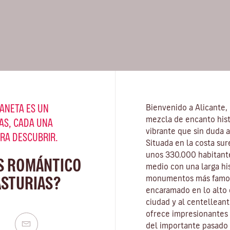
ANETA ES UN
Bienvenido a Alicante,
mezcla de encanto hist
AS, CADA UNA
vibrante que sin duda a
ARA DESCUBRIR.
Situada en la costa su
unos 330.000 habitante
S ROMÁNTICO
medio con una larga hi
ASTURIAS?
monumentos más famos
encaramado en lo alto 
ciudad y al centellean
ofrece impresionantes 
del importante pasado 