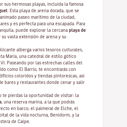
or sus hermosas playas, incluida la famosa
guet
. Esta playa de arena dorada, que se
l animado paseo marítimo de la ciudad,
bares y es perfecta para una escapada. Para
anquila, puede explorar la cercana
playa de
r su vasta extensión de arena y su
licante alberga varios tesoros culturales,
ta María, una catedral de estilo gótico
XVI. Paseando por las estrechas calles del
ido como El Barrio, te encontrarás con
ificios coloridos y tiendas pintorescas, así
e bares y restaurantes donde cenar y salir
o te pierdas la oportunidad de visitar: la
a
, una reserva marina, a la que podrás
yecto en barco; el palmeral de Elche, el
ital de la vida nocturna, Benidorm, y la
ostera de Calpe.