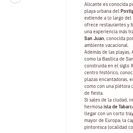
Alicante es conocida p
playa urbana del
Posti
extiende a lo largo de
ofrece restaurantes y 
una experiencia más tr
San
Juan
, conocida po
ambiente vacacional.
Además de las playas, A
como la Basílica de San
construida en el siglo 
centro histórico, conoc
plazas encantadoras, ed
como con una plétora d
de fiesta.
Si sales de la ciudad, n
hermosa
isla de Tabarc
llegar con un corto tra
mayor de Europa; la cap
pintoresca localidad c